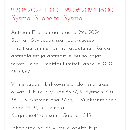
29.06.2024 11:00 - 29.06.2024 16:00
|
Sysmä
, Suopelto, Sysmä
Antrean Esa soutaa taas la 29.6.2024
Sysmän Suvisouduissa. Joukkueeseen
ilmoittautuminen on nyt avautunut. Kaikki
antrealaiset ja antreamieliset soutajat
tervetulleita! Ilmoittautumiset Jannelle: 0400
480 967.
Viime vuoden kirkkovenelähdön sijoitukset
olivat : 1. Kirvun Vilkas 35,57, 2. Sysmän Sisu
36.41, 3. Antrean Esa 37.53, 4. Vuoksenrannan
Säde 38.03, 5. Heinolan
Karjalaiset/Käkisalmi-Säätiö 45.15.
Johdantokuva on viime vuodelta Eija