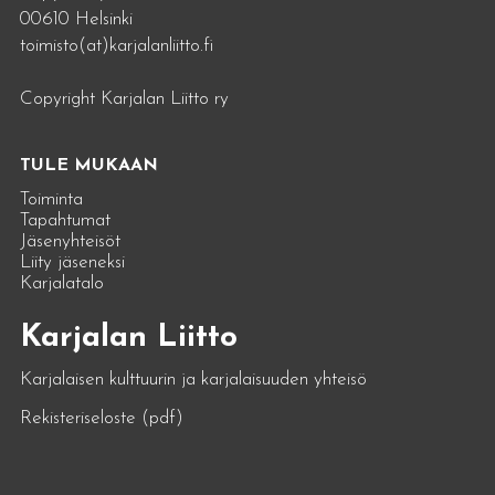
00610 Helsinki
toimisto(at)karjalanliitto.fi
Copyright Karjalan Liitto ry
TULE MUKAAN
Toiminta
Tapahtumat
Jäsenyhteisöt
Liity jäseneksi
Karjalatalo
Karjalan Liitto
Karjalaisen kulttuurin ja karjalaisuuden yhteisö
Rekisteriseloste (pdf)