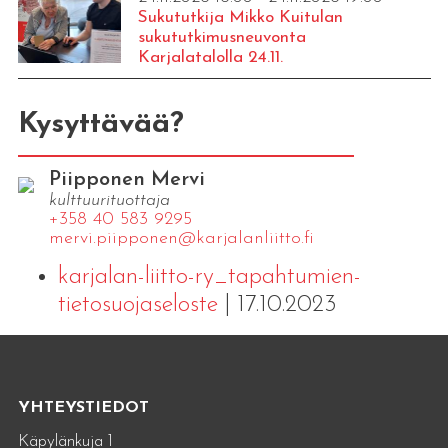
Sukututkija Mikko Kuitulan
sukututkimusneuvonta
Karjalatalolla 24.11.
Kysyttävää?
Piipponen Mervi
kulttuurituottaja
+358 40 583 9295
mervi.​piipponen@​kar​jala​nlii​tto.​fi
karjalan-liitto-ry_tapahtumien-
tietosuojaseloste
| 17.10.2023
YHTEYSTIEDOT
Käpylänkuja 1