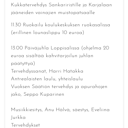
Kukkatervehdys Sankariristille ja Karjalaan
jääneiden vainajien muistopatsaalle
11.30 Ruokailu koulukeskuksen ruokasalissa
(erillinen lounaslippu 10 euroa)
13.00 Päiväjuhla Loppisalissa (ohjelma 20
euroa sisältää kahvitarjoilun juhlan
päätyttyä)
Tervehdyssanat, Harri Hatakka
Antrealaisten laulu, yhteislaulu
Vuoksen Säätiön tervehdys ja apurahojen
jako, Seppo Kuparinen
Musiikkiesitys, Anu Hälvä; säestys, Eveliina
Jurkka
Tervehdykset