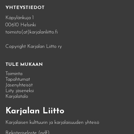
YHTEYSTIEDOT
Käpylänkuja 1
00610 Helsinki
toimisto(at)karjalanliitto.fi
Copyright Karjalan Liitto ry
TULE MUKAAN
Toiminta
Tapahtumat
Jäsenyhteisöt
Liity jäseneksi
Karjalatalo
Karjalan Liitto
Karjalaisen kulttuurin ja karjalaisuuden yhteisö
Rekisteriseloste (pdf)