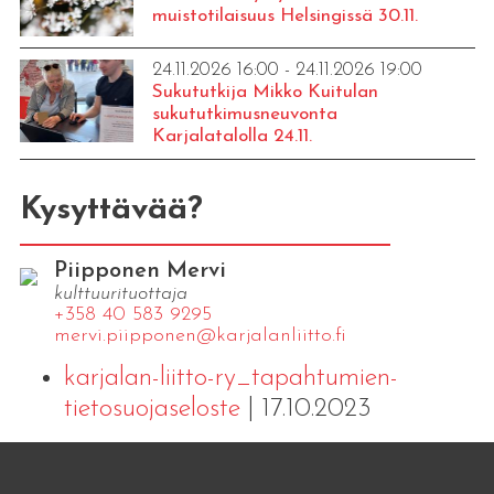
muistotilaisuus Helsingissä 30.11.
24.11.2026 16:00 - 24.11.2026 19:00
Sukututkija Mikko Kuitulan
sukututkimusneuvonta
Karjalatalolla 24.11.
Kysyttävää?
Piipponen Mervi
kulttuurituottaja
+358 40 583 9295
mervi.​piipponen@​kar​jala​nlii​tto.​fi
karjalan-liitto-ry_tapahtumien-
tietosuojaseloste
| 17.10.2023