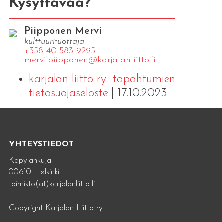
Kysyttävää?
Piipponen Mervi
kulttuurituottaja
+358 40 583 9295
mervi.​piipponen@​kar​jala​nlii​tto.​fi
karjalan-liitto-ry_tapahtumien-
tietosuojaseloste
| 17.10.2023
YHTEYSTIEDOT
Käpylänkuja 1
00610 Helsinki
toimisto(at)karjalanliitto.fi
Copyright Karjalan Liitto ry