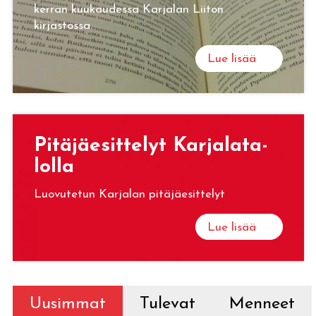
kerran kuukaudessa Karjalan Liiton
kirjastossa.
Lue lisää
Pi­tä­jäe­sit­te­lyt Kar­ja­la­ta­
lol­la
Luovutetun Karjalan pitäjäesittelyt
Lue lisää
Uusimmat
Tulevat
Menneet