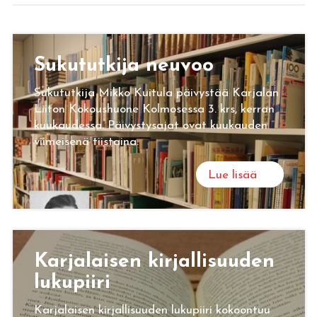
Su­ku­tut­ki­ja neu­voo
Sukututkija Mikko Kuitula päivystää Karjalan
Liiton Kokoushuone Kolmosessa 3. krs, kerran
kuukaudessa. Päivystysajat ovat kuukauden
viimeisenä tiistaina.
Lue lisää
Kar­ja­lai­sen kir­jal­li­suu­den
lu­ku­pii­ri
Karjalaisen kirjallisuuden lukupiiri kokoontuu