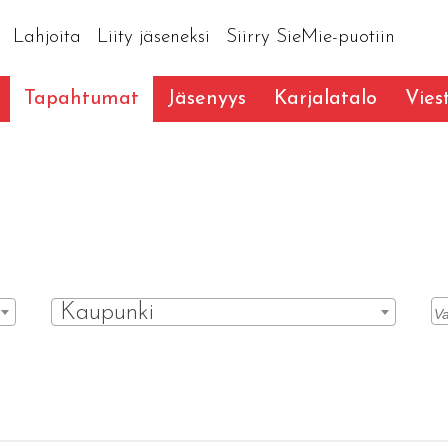
Lahjoita
Liity jäseneksi
Siirry SieMie-puotiin
Tapahtumat
Jäsenyys
Karjalatalo
Vies
Kaupunki