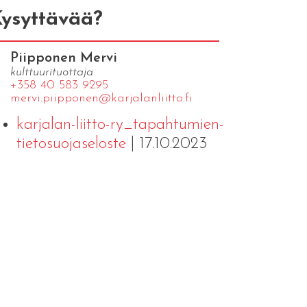
ysyttävää?
Piipponen Mervi
kulttuurituottaja
+358 40 583 9295
mervi.​piipponen@​kar​jala​nlii​tto.​fi
karjalan-liitto-ry_tapahtumien-
tietosuojaseloste
| 17.10.2023