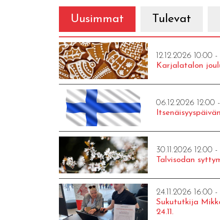
Uusimmat
Tulevat
12.12.2026 10:00 -
Karjalatalon joul
06.12.2026 12:00 
Itsenäisyyspäivän
30.11.2026 12:00 -
Talvisodan syttym
24.11.2026 16:00 -
Sukututkija Mikk
24.11.