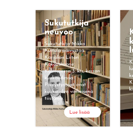
Su­ku­tut­ki­ja
neu­voo
K
k
Sukututkija Mikko
l
Kuitula päivystää
Karjalan Liiton
K
Kokoushuone
l
Kolmosessa 3. krs, kerran
k
kuukaudessa.
K
Päivystysajat ovat
k
kuukauden viimeisenä
tiistaina.
Lue lisää