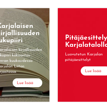
ar­ja­lai­sen
ir­jal­li­suu­den
Pi­tä­jäe­sit­te­l
u­ku­pii­ri
Kar­ja­la­ta­lol­l
arjalaisen kirjallisuuden
Luovutetun Karjalan
ukupiiri kokoontuu
pitäjäesittelyt
erran kuukaudessa
arjalan Liiton
Lue lisää
irjastossa.
Lue lisää