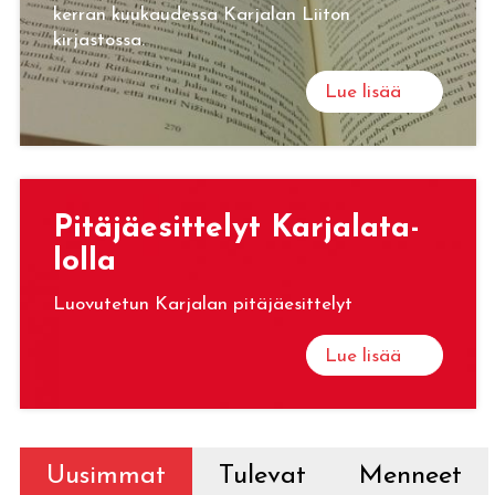
kerran kuukaudessa Karjalan Liiton
kirjastossa.
Lue lisää
Pi­tä­jäe­sit­te­lyt Kar­ja­la­ta­
lol­la
Luovutetun Karjalan pitäjäesittelyt
Lue lisää
Uusimmat
Tulevat
Menneet