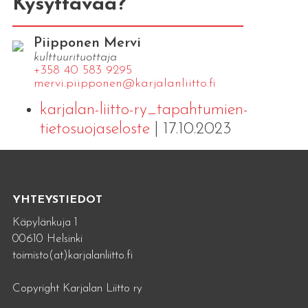
Kysyttävää?
Piipponen Mervi
kulttuurituottaja
+358 40 583 9295
mervi.​piipponen@​kar​jala​nlii​tto.​fi
karjalan-liitto-ry_tapahtumien-
tietosuojaseloste
| 17.10.2023
YHTEYSTIEDOT
Käpylänkuja 1
00610 Helsinki
toimisto(at)karjalanliitto.fi
Copyright Karjalan Liitto ry