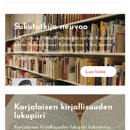
Su­ku­tut­ki­ja neu­voo
Sukututkija Mikko Kuitula päivystää Karjalan
Liiton Kokoushuone Kolmosessa 3. krs, kerran
kuukaudessa. Päivystysajat ovat kuukauden
viimeisenä tiistaina.
Lue lisää
Kar­ja­lai­sen kir­jal­li­suu­den
lu­ku­pii­ri
Karjalaisen kirjallisuuden lukupiiri kokoontuu