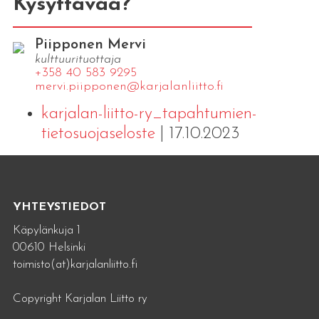
Kysyttävää?
Piipponen Mervi
kulttuurituottaja
+358 40 583 9295
mervi.​piipponen@​kar​jala​nlii​tto.​fi
karjalan-liitto-ry_tapahtumien-
tietosuojaseloste
| 17.10.2023
YHTEYSTIEDOT
Käpylänkuja 1
00610 Helsinki
toimisto(at)karjalanliitto.fi
Copyright Karjalan Liitto ry