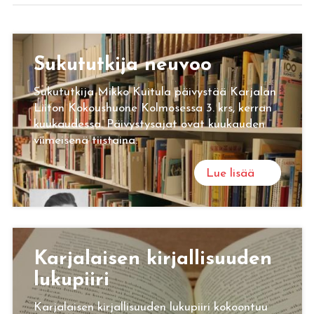
Su­ku­tut­ki­ja neu­voo
Sukututkija Mikko Kuitula päivystää Karjalan
Liiton Kokoushuone Kolmosessa 3. krs, kerran
kuukaudessa. Päivystysajat ovat kuukauden
viimeisenä tiistaina.
Lue lisää
Kar­ja­lai­sen kir­jal­li­suu­den
lu­ku­pii­ri
Karjalaisen kirjallisuuden lukupiiri kokoontuu