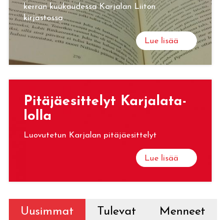
kerran kuukaudessa Karjalan Liiton
kirjastossa.
Lue lisää
Pi­tä­jäe­sit­te­lyt Kar­ja­la­ta­
lol­la
Luovutetun Karjalan pitäjäesittelyt
Lue lisää
Uusimmat
Tulevat
Menneet