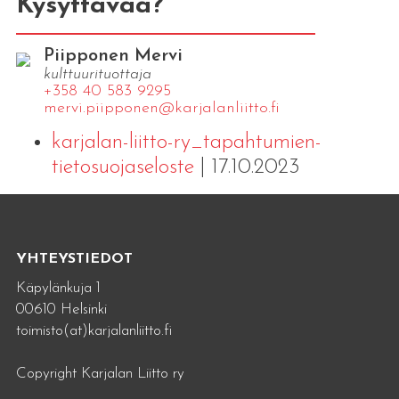
Kysyttävää?
Piipponen Mervi
kulttuurituottaja
+358 40 583 9295
mervi.​piipponen@​kar​jala​nlii​tto.​fi
karjalan-liitto-ry_tapahtumien-
tietosuojaseloste
| 17.10.2023
YHTEYSTIEDOT
Käpylänkuja 1
00610 Helsinki
toimisto(at)karjalanliitto.fi
Copyright Karjalan Liitto ry