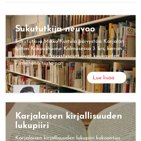
Su­ku­tut­ki­ja neu­voo
Sukututkija Mikko Kuitula päivystää Karjalan
Liiton Kokoushuone Kolmosessa 3. krs, kerran
kuukaudessa. Päivystysajat ovat kuukauden
viimeisenä tiistaina.
Lue lisää
Kar­ja­lai­sen kir­jal­li­suu­den
lu­ku­pii­ri
Karjalaisen kirjallisuuden lukupiiri kokoontuu