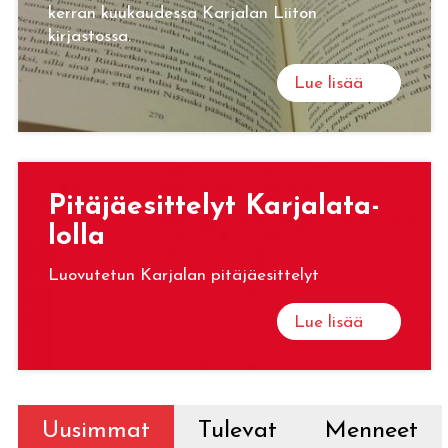
kerran kuukaudessa Karjalan Liiton
kirjastossa.
Lue lisää
Pi­tä­jäe­sit­te­lyt Kar­ja­la­ta­
lol­la
Luovutetun Karjalan pitäjäesittelyt
Lue lisää
Uusimmat
Tulevat
Menneet