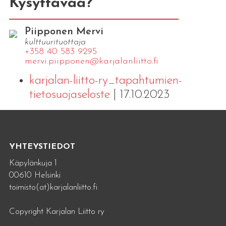
Kysyttävää?
Piipponen Mervi
kulttuurituottaja
+358 40 583 9295
mervi.​piipponen@​kar​jala​nlii​tto.​fi
karjalan-liitto-ry_tapahtumien-
tietosuojaseloste
| 17.10.2023
YHTEYSTIEDOT
Käpylänkuja 1
00610 Helsinki
toimisto(at)karjalanliitto.fi
Copyright Karjalan Liitto ry