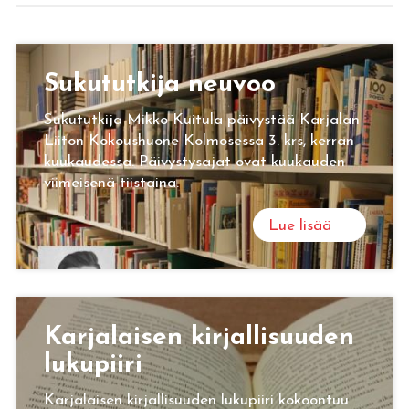
Su­ku­tut­ki­ja neu­voo
Sukututkija Mikko Kuitula päivystää Karjalan
Liiton Kokoushuone Kolmosessa 3. krs, kerran
kuukaudessa. Päivystysajat ovat kuukauden
viimeisenä tiistaina.
Lue lisää
Kar­ja­lai­sen kir­jal­li­suu­den
lu­ku­pii­ri
Karjalaisen kirjallisuuden lukupiiri kokoontuu