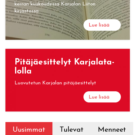
kerran kuukaudessa Karjalan Liiton
kirjastossa.
Lue lisää
Pi­tä­jäe­sit­te­lyt Kar­ja­la­ta­
lol­la
Luovutetun Karjalan pitäjäesittelyt
Lue lisää
Uusimmat
Tulevat
Menneet