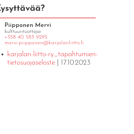
ysyttävää?
Piipponen Mervi
kulttuurituottaja
+358 40 583 9295
mervi.​piipponen@​kar​jala​nlii​tto.​fi
karjalan-liitto-ry_tapahtumien-
tietosuojaseloste
| 17.10.2023