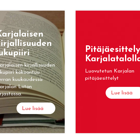
ar­ja­lai­sen
ir­jal­li­suu­den
Pi­tä­jäe­sit­te­l
u­ku­pii­ri
Kar­ja­la­ta­lol­l
arjalaisen kirjallisuuden
Luovutetun Karjalan
ukupiiri kokoontuu
pitäjäesittelyt
erran kuukaudessa
arjalan Liiton
Lue lisää
irjastossa.
Lue lisää