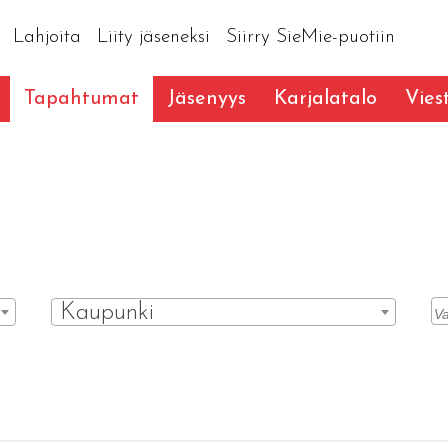
Lahjoita
Liity jäseneksi
Siirry SieMie-puotiin
Tapahtumat
Jäsenyys
Karjalatalo
Vies
Kaupunki