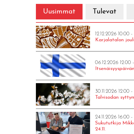
Uusimmat
Tulevat
12.12.2026 10:00 -
Karjalatalon joul
06.12.2026 12:00 
Itsenäisyyspäivän
30.11.2026 12:00 -
Talvisodan syttym
24.11.2026 16:00 -
Sukututkija Mikk
24.11.