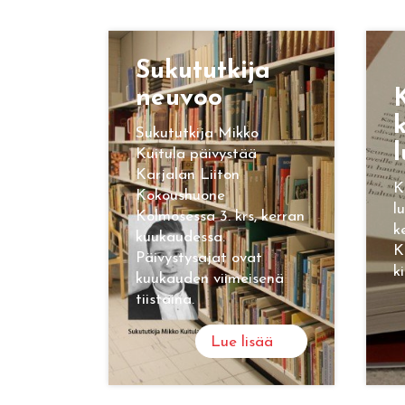
Su­ku­tut­ki­ja
neu­voo
K
k
Sukututkija Mikko
l
Kuitula päivystää
Karjalan Liiton
K
Kokoushuone
l
Kolmosessa 3. krs, kerran
k
kuukaudessa.
K
Päivystysajat ovat
k
kuukauden viimeisenä
tiistaina.
Lue lisää