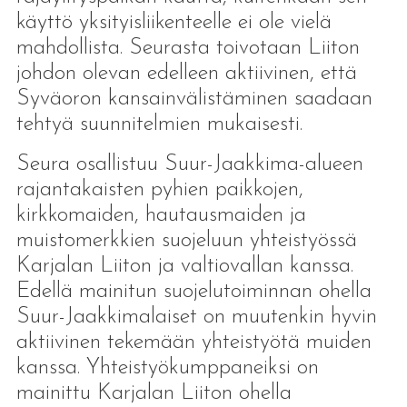
käyttö yksityisliikenteelle ei ole vielä
mahdollista. Seurasta toivotaan Liiton
johdon olevan edelleen aktiivinen, että
Syväoron kansainvälistäminen saadaan
tehtyä suunnitelmien mukaisesti.
Seura osallistuu Suur-Jaakkima-alueen
rajantakaisten pyhien paikkojen,
kirkkomaiden, hautausmaiden ja
muistomerkkien suojeluun yhteistyössä
Karjalan Liiton ja valtiovallan kanssa.
Edellä mainitun suojelutoiminnan ohella
Suur-Jaakkimalaiset on muutenkin hyvin
aktiivinen tekemään yhteistyötä muiden
kanssa. Yhteistyökumppaneiksi on
mainittu Karjalan Liiton ohella