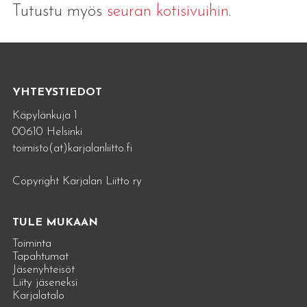
Tutustu myös
seuran kotisivuihin
.
YHTEYSTIEDOT
Käpylänkuja 1
00610 Helsinki
toimisto(at)karjalanliitto.fi
Copyright Karjalan Liitto ry
TULE MUKAAN
Toiminta
Tapahtumat
Jäsenyhteisöt
Liity jäseneksi
Karjalatalo