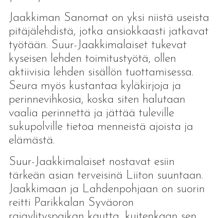
Jaakkiman Sanomat on yksi niistä useista
pitäjälehdistä, jotka ansiokkaasti jatkavat
työtään. Suur-Jaakkimalaiset tukevat
kyseisen lehden toimitustyötä, ollen
aktiivisia lehden sisällön tuottamisessa.
Seura myös kustantaa kyläkirjoja ja
perinnevihkosia, koska siten halutaan
vaalia perinnettä ja jättää tuleville
sukupolville tietoa menneistä ajoista ja
elämästä.
Suur-Jaakkimalaiset nostavat esiin
tärkeän asian terveisinä Liiton suuntaan.
Jaakkimaan ja Lahdenpohjaan on suorin
reitti Parikkalan Syväoron
rajaylityspaikan kautta, kuitenkaan sen