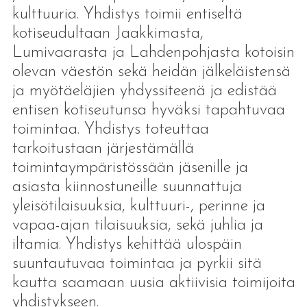
kulttuuria. Yhdistys toimii entiseltä
kotiseudultaan Jaakkimasta,
Lumivaarasta ja Lahdenpohjasta kotoisin
olevan väestön sekä heidän jälkeläistensä
ja myötäeläjien yhdyssiteenä ja edistää
entisen kotiseutunsa hyväksi tapahtuvaa
toimintaa. Yhdistys toteuttaa
tarkoitustaan järjestämällä
toimintaympäristössään jäsenille ja
asiasta kiinnostuneille suunnattuja
yleisötilaisuuksia, kulttuuri-, perinne ja
vapaa-ajan tilaisuuksia, sekä juhlia ja
iltamia. Yhdistys kehittää ulospäin
suuntautuvaa toimintaa ja pyrkii sitä
kautta saamaan uusia aktiivisia toimijoita
yhdistykseen.