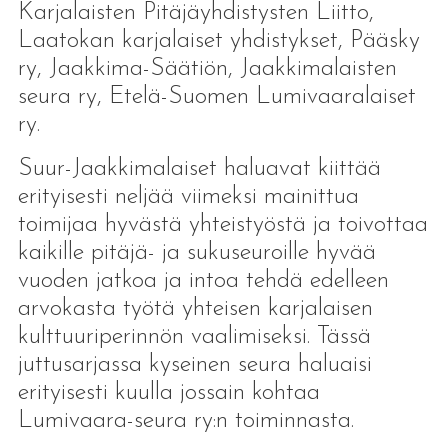
Karjalaisten Pitäjäyhdistysten Liitto,
Laatokan karjalaiset yhdistykset, Pääsky
ry, Jaakkima-Säätiön, Jaakkimalaisten
seura ry, Etelä-Suomen Lumivaaralaiset
ry.
Suur-Jaakkimalaiset haluavat kiittää
erityisesti neljää viimeksi mainittua
toimijaa hyvästä yhteistyöstä ja toivottaa
kaikille pitäjä- ja sukuseuroille hyvää
vuoden jatkoa ja intoa tehdä edelleen
arvokasta työtä yhteisen karjalaisen
kulttuuriperinnön vaalimiseksi. Tässä
juttusarjassa kyseinen seura haluaisi
erityisesti kuulla jossain kohtaa
Lumivaara-seura ry:n toiminnasta.