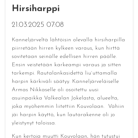
Hirsiharppi
21.03.2025 07:08
Kanneljärveltä lähtöisin olevalla hirsiharpilla
piirretään hirren kylkeen varaus, kun hirttä
sovitetaan seinälle edellisen hirren päälle.
Ensin veistetään karkeampi varaus ja sitten
tarkempi. Rautalankasidettä liu`uttamalla
harpin kärkiväli säätyy. Kanneljärveläiselle
Armas Nikkaselle oli osoitettu uusi
asuinpaikka Valkealan Jokelasta, alueelta,
joka myöhemmin liitettiin Kouvolaan. Vähiin
jäi harpin käyttö, kun lautarakenne oli jo
yleistynyt taloissa.
Kun kertoja muutti Kouvolaan, hän tutustui