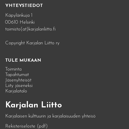
YHTEYSTIEDOT
Käpylänkuja 1
00610 Helsinki
toimisto(at)karjalanliitto.fi
Copyright Karjalan Liitto ry
TULE MUKAAN
Toiminta
Tapahtumat
Jäsenyhteisöt
Liity jäseneksi
Karjalatalo
Karjalan Liitto
Karjalaisen kulttuurin ja karjalaisuuden yhteisö
Rekisteriseloste (pdf)