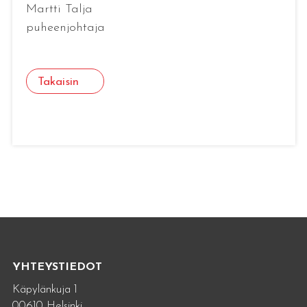
Martti Talja
puheenjohtaja
Takaisin
YHTEYSTIEDOT
Käpylänkuja 1
00610 Helsinki