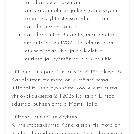
karjalan kielen aseman
lainsäädännöllisen jälkeenjääneisyyden
tarkastelu yhteistyössä eduskunnan
Karjala-kerhon kanssa.
Karjalan Liiton 85-vuotisjuhla pidetään
perjantaina 25.4.2025. Ohjelmassa on
miniseminaari ”Karjalan kielet ja
murteet” ja ”Pyöreän tornin” -iltajuhla.
Liittohallitus päätti, että Kiinteistöosakeyhtiö
Karjalaisten Heimotalon ylimääräisessä,
liittohallituksen pyynnöstä koolle kutsutussa
yhtiökokouksessa 21.1.2025 Karjalan Liittoa
edustaa puheenjohtaja Martti Talja.
Liittohallitus sai selvityksen
Kiinteistöosakeyhtiö Karjalaisten Heimotalon
hankevalmistelun tilanteesta. Selvityksen esitti