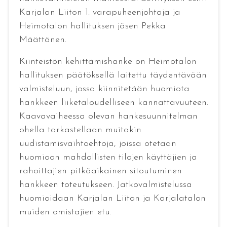
Karjalan Liiton 1. varapuheenjohtaja ja
Heimotalon hallituksen jäsen Pekka
Määttänen.
Kiinteistön kehittämishanke on Heimotalon
hallituksen päätöksellä laitettu täydentävään
valmisteluun, jossa kiinnitetään huomiota
hankkeen liiketaloudelliseen kannattavuuteen.
Kaavavaiheessa olevan hankesuunnitelman
ohella tarkastellaan muitakin
uudistamisvaihtoehtoja, joissa otetaan
huomioon mahdollisten tilojen käyttäjien ja
rahoittajien pitkäaikainen sitoutuminen
hankkeen toteutukseen. Jatkovalmistelussa
huomioidaan Karjalan Liiton ja Karjalatalon
muiden omistajien etu.