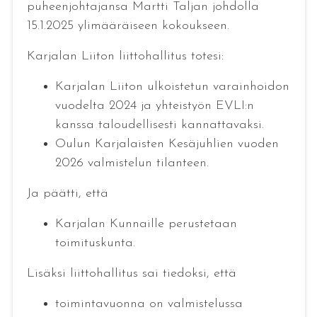
puheenjohtajansa Martti Taljan johdolla
15.1.2025 ylimääräiseen kokoukseen.
Karjalan Liiton liittohallitus totesi:
Karjalan Liiton ulkoistetun varainhoidon
vuodelta 2024 ja yhteistyön EVLI:n
kanssa taloudellisesti kannattavaksi.
Oulun Karjalaisten Kesäjuhlien vuoden
2026 valmistelun tilanteen.
Ja päätti, että
Karjalan Kunnaille perustetaan
toimituskunta.
Lisäksi liittohallitus sai tiedoksi, että
toimintavuonna on valmistelussa