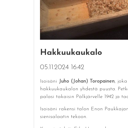
Hakkuukaukalo
05.11.2024 16:42
Isoisäni
Juho (Johan) Toropainen
, jok
hakkuukaukalon yhdestä puusta. Petke
palasi takaisin Pälkjärvelle 1942 ja t
Isoisäni rakensi talon Enon Paukkaja
sienisalaatin tekoon.