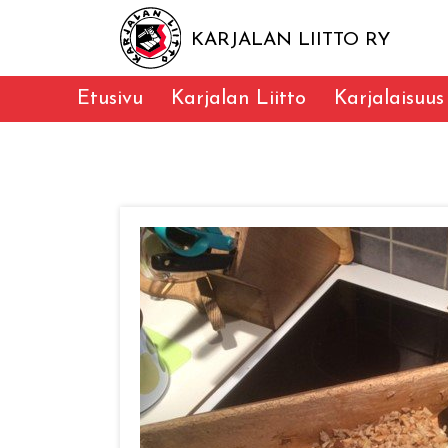
KARJALAN LIITTO RY
Etusivu
Karjalan Liitto
Karjalaisuus