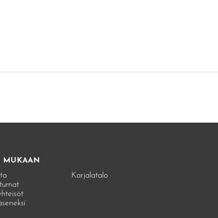
E MUKAAN
ta
Karjalatalo
tumat
hteisöt
jäseneksi