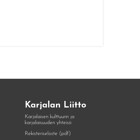
Karjalan Liitto
Karjalaisen kulttuurin ja
karjalaisuuden yhteisö
Rekisteriseloste (pdf)