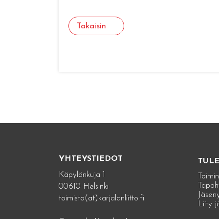
Takaisin
YHTEYSTIEDOT
TUL
Käpylänkuja 1
Toimin
Tapah
00610 Helsinki
Jäseny
toimisto(at)karjalanliitto.fi
Liity 