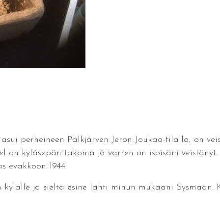
a asui perheineen Pälkjärven Jeron Joukaa-tilalla, on ve
l on kyläsepän takoma ja varren on isoisäni veistänyt.
aas evakkoon 1944.
n kylälle ja sieltä esine lähti minun mukaani Sysmään.