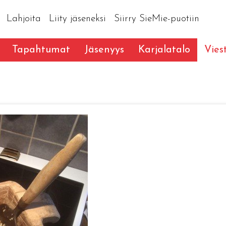
Lahjoita
Liity jäseneksi
Siirry SieMie-puotiin
Tapahtumat
Jäsenyys
Karjalatalo
Vies