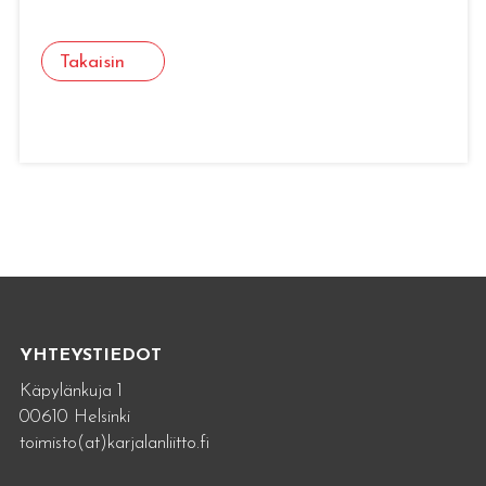
Takaisin
YHTEYSTIEDOT
Käpylänkuja 1
00610 Helsinki
toimisto(at)karjalanliitto.fi