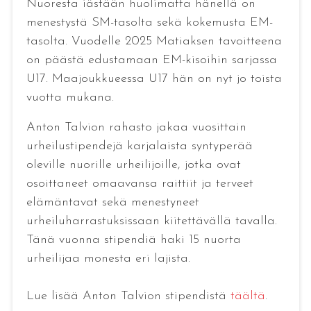
Nuoresta iästään huolimatta hänellä on
menestystä SM-tasolta sekä kokemusta EM-
tasolta. Vuodelle 2025 Matiaksen tavoitteena
on päästä edustamaan EM-kisoihin sarjassa
U17. Maajoukkueessa U17 hän on nyt jo toista
vuotta mukana.
Anton Talvion rahasto jakaa vuosittain
urheilustipendejä karjalaista syntyperää
oleville nuorille urheilijoille, jotka ovat
osoittaneet omaavansa raittiit ja terveet
elämäntavat sekä menestyneet
urheiluharrastuksissaan kiitettävällä tavalla.
Tänä vuonna stipendiä haki 15 nuorta
urheilijaa monesta eri lajista.
Lue lisää Anton Talvion stipendistä
täältä
.