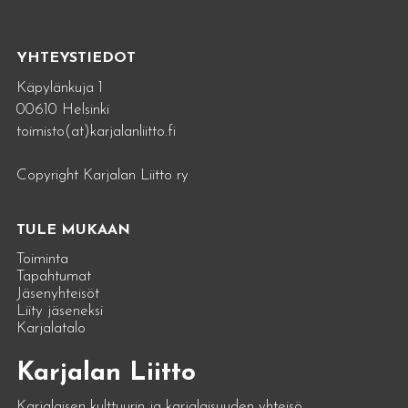
YHTEYSTIEDOT
Käpylänkuja 1
00610 Helsinki
toimisto(at)karjalanliitto.fi
Copyright Karjalan Liitto ry
TULE MUKAAN
Toiminta
Tapahtumat
Jäsenyhteisöt
Liity jäseneksi
Karjalatalo
Karjalan Liitto
Karjalaisen kulttuurin ja karjalaisuuden yhteisö