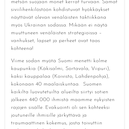
metsän suojaan monet kerrat turvaan. Samat
siviilihenkilöstöön kohdistuvat hyökkäykset
näyttävät olevan venäläisten taktiikkana
myös Ukrainan sodassa. Mikään ei näytä
muuttuneen venäläisten strategioissa –
vanhukset, lapset ja perheet ovat taas
kohteena!
Viime sodan myötä Suomi menetti kolme
kaupunkia (Käkisalmi, Sortavala, Viipuri),
kaksi kauppalaa (Koivisto, Lahdenpohja),
kokonaan 40 maalaiskuntaa. Suomen
kaikilta luovutetuilta alueilta siirtyi sotien
jälkeen 440 000 ihmistä maamme nykyisten
rajojen sisälle. Evakuointi oli sen kohteeksi
joutuneille ihmisille järkyttävä ja
traumaattinen kokemus, josta toivuttiin