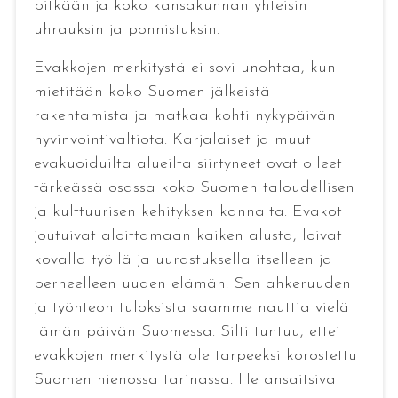
pitkään ja koko kansakunnan yhteisin
uhrauksin ja ponnistuksin.
Evakkojen merkitystä ei sovi unohtaa, kun
mietitään koko Suomen jälkeistä
rakentamista ja matkaa kohti nykypäivän
hyvinvointivaltiota. Karjalaiset ja muut
evakuoiduilta alueilta siirtyneet ovat olleet
tärkeässä osassa koko Suomen taloudellisen
ja kulttuurisen kehityksen kannalta. Evakot
joutuivat aloittamaan kaiken alusta, loivat
kovalla työllä ja uurastuksella itselleen ja
perheelleen uuden elämän. Sen ahkeruuden
ja työnteon tuloksista saamme nauttia vielä
tämän päivän Suomessa. Silti tuntuu, ettei
evakkojen merkitystä ole tarpeeksi korostettu
Suomen hienossa tarinassa. He ansaitsivat