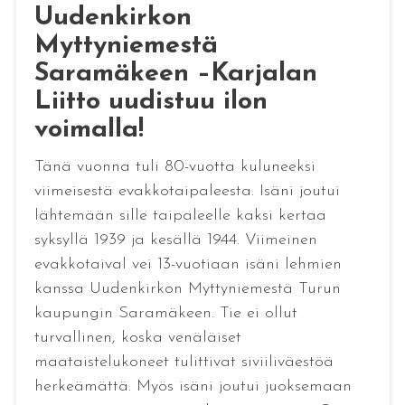
Uudenkirkon
Myttyniemestä
Saramäkeen –Karjalan
Liitto uudistuu ilon
voimalla!
Tänä vuonna tuli 80-vuotta kuluneeksi
viimeisestä evakkotaipaleesta. Isäni joutui
lähtemään sille taipaleelle kaksi kertaa
syksyllä 1939 ja kesällä 1944. Viimeinen
evakkotaival vei 13-vuotiaan isäni lehmien
kanssa Uudenkirkon Myttyniemestä Turun
kaupungin Saramäkeen. Tie ei ollut
turvallinen, koska venäläiset
maataistelukoneet tulittivat siviiliväestöä
herkeämättä. Myös isäni joutui juoksemaan