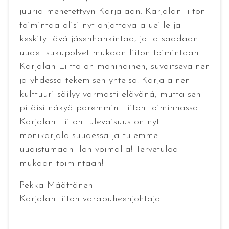
juuria menetettyyn Karjalaan. Karjalan liiton
toimintaa olisi nyt ohjattava alueille ja
keskityttävä jäsenhankintaa, jotta saadaan
uudet sukupolvet mukaan liiton toimintaan.
Karjalan Liitto on moninainen, suvaitsevainen
ja yhdessä tekemisen yhteisö. Karjalainen
kulttuuri säilyy varmasti elävänä, mutta sen
pitäisi näkyä paremmin Liiton toiminnassa.
Karjalan Liiton tulevaisuus on nyt
monikarjalaisuudessa ja tulemme
uudistumaan ilon voimalla! Tervetuloa
mukaan toimintaan!
Pekka Määttänen
Karjalan liiton varapuheenjohtaja