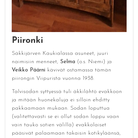
Piironki
Säkkijärven Kaukialassa asuneet, juuri
naimisiin menneet,
Selma
(o.s. Niemi) ja
Veikko Päärni
kävivät ostamassa tämän
piirongin Viipurista vuonna 1938.
Talvisodan syttyessä tuli äkkilähtö evakkoon
ja mitään huonekaluja ei silloin ehditty
pakkaamaan mukaan. Sodan loputtua
(valitettavasti se ei ollut sodan loppu vaan
vain tauko sotien välillä) evakkolaiset
pääsivät palaamaan takaisin kotikyläänsä,