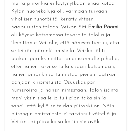
mutta piironkia ei löytynytkään enää kotoa.
Kylän huonekaluja oli, varmaan turvaan
vihollisen tuhotöiltä, kerätty yhteen
naapuruston taloon. Veikon äiti
Emilia Päärni
oli käynyt katsomassa tavaroita talolla ja
ilmoittanut Veikolle, että hänestä tuntuu, että
se teidän piironki on siellä. Veikko lähti
paikan päälle, mutta sanoi isännälle pihalla,
ettei hänen tarvitse tulla sisään katsomaan,
hänen piironkinsa tunnistaa pienen laatikon
pohjaan kirjoitetuista Osuuskaupan
numeroista ja hänen nimestään. Talon isäntä
meni yksin sisälle ja tuli pian takaisin ja
sanoi, että kyllä se teidän piironki on. Näin
piirongin omistajasta ei tarvinnut väitellä ja
Veikko sai piironkinsa kotiin vietäväksi.