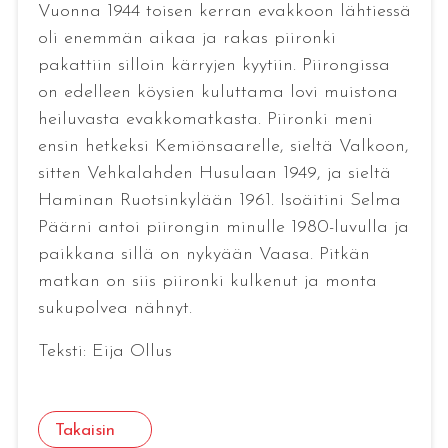
Vuonna 1944 toisen kerran evakkoon lähtiessä
oli enemmän aikaa ja rakas piironki
pakattiin silloin kärryjen kyytiin. Piirongissa
on edelleen köysien kuluttama lovi muistona
heiluvasta evakkomatkasta. Piironki meni
ensin hetkeksi Kemiönsaarelle, sieltä Valkoon,
sitten Vehkalahden Husulaan 1949, ja sieltä
Haminan Ruotsinkylään 1961. Isoäitini Selma
Päärni antoi piirongin minulle 1980-luvulla ja
paikkana sillä on nykyään Vaasa. Pitkän
matkan on siis piironki kulkenut ja monta
sukupolvea nähnyt.
Teksti: Eija Ollus
Takaisin