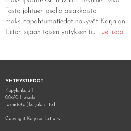
maksupäätteissä havaittu tekninen vika.
Tästä johtuen osalla asiakkaista
maksutapahtumatiedot näkyvät Karjalan
Liiton sijaan toisen yrityksen ti...
Lue lisää
YHTEYSTIEDOT
Käpylänkuja 1
00610 Helsinki
toimisto(at)karjalanliitto.fi
Copyright Karjalan Liitto ry