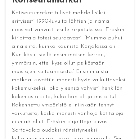
Kotiseutumatkat
Kotiseutumatkat tulivat mahdollisiksi
erityisesti 1990-luvulta lähtien ja nämä
nousivat vahvasti esille kirjoituksissa. Eräskin
kirjoittaja totesi seuraavasti: ”Mummo puhui
aina siitä, kuinka kaunista Karjalassa oli.
Kun kävin siellä ensimmäisen kerran,
ymmärsin, ettei kyse ollut pelkästään
muistojen kultaamisesta.” Ensimmäistä
matkaa kuvattiin monesti hyvin vaikuttavaksi
kokemukseksi, joka yleensä vahvisti henkilön
kokemusta siitä, kuka hän oli ja mistä tuli.
Rakennettu ympäristö ei niinkään tehnyt
vaikutusta, koska monesti vanhoja kotitaloja
ei enää ollut. Eräskin kirjoittaja kuvasi
Sortavalaa oudoksi ränsistyneeksi
kulissimaisemaksi, joka seisoi ympärillä. Sen