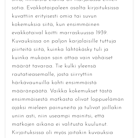
sotia. Evakkotaipaleen osalta kirjoituksissa
kuvattiin erityisesti omia tai suvun
kokemuksia siitä, kun ensimmäinen
evakkotaival koitti marraskuussa 1939.
Kuvauksissa on paljon karjalaisille tuttuja
piirteitä siitä, kuinka lähtökäsky tuli ja
kuinka mukaan sain ottaa vain vähäiset
määrät tavaraa. Tie kulki yleensä
rautatieasemalle, josta siirryttiin
härkävaunuilla kohti ensimmäistä
määränpäätä. Vaikka kokemukset tästä
ensimmäisestä matkasta olivat loppuelämän
ajaksi mieleen painuneita ja tulivat joillakin
uniin asti, niin useampi mainitsi, että
matkojen aikana ei valitusta kuulunut.
Kirjoituksissa oli myös joitakin kuvauksia