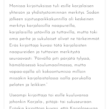
Monissa kirjoituksissa tuli esille karjalaisen
yhteisön ja yhdistystoiminnan merkitys. Sodan
jälkeen sijoituspaikkakunnilla oli keskeinen
merkitys karjalaisilla naapureilla,
karjalaisilla ystävillä ja tuttavilla, mutta toki
oma perhe ja sukulaiset olivat ne tärkeimmät.
Eräs kirjoittaja kuvasi tätä karjalaisten
naapureiden ja tuttavien merkitystä
seuraavasti: ”Päivällä piti pärjätä tylyssä,
hämäläisessä koulumaailmassa, mutta
vapaa-ajalla oli kokoontumisia milloin
missäkin karjalaistalossa isolla porukalla
pelaten ja leikkien.”
Useampi kirjoittaja toi esille kuuluvansa
johonkin Karjala-, pitäjä- tai sukuseuraan.
Eräskin kirjoittaja kuvasi, että Karjalaseuran