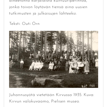
aineetonta karjalaista kulttuuriperintöä,
jonka toivon löytävän tiensä aina uusien
tutkimusten ja julkaisujen lähteeksi.
Teksti: Outi Örn
Juhannusyötä vietetään Kirvussa 1935. Kuva:
Kirvun valokuvaamo, Pielisen museo.