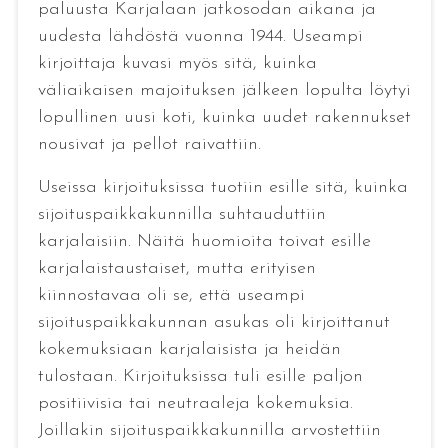
paluusta Karjalaan jatkosodan aikana ja
uudesta lähdöstä vuonna 1944. Useampi
kirjoittaja kuvasi myös sitä, kuinka
väliaikaisen majoituksen jälkeen lopulta löytyi
lopullinen uusi koti, kuinka uudet rakennukset
nousivat ja pellot raivattiin.
Useissa kirjoituksissa tuotiin esille sitä, kuinka
sijoituspaikkakunnilla suhtauduttiin
karjalaisiin. Näitä huomioita toivat esille
karjalaistaustaiset, mutta erityisen
kiinnostavaa oli se, että useampi
sijoituspaikkakunnan asukas oli kirjoittanut
kokemuksiaan karjalaisista ja heidän
tulostaan. Kirjoituksissa tuli esille paljon
positiivisia tai neutraaleja kokemuksia.
Joillakin sijoituspaikkakunnilla arvostettiin