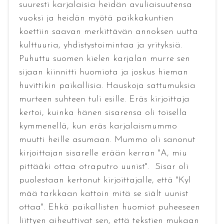
suuresti karjalaisia heidän avuliaisuutensa
vuoksi ja heidän myötä paikkakuntien
koettiin saavan merkittävän annoksen uutta
kulttuuria, yhdistystoimintaa ja yrityksiä.
Puhuttu suomen kielen karjalan murre sen
sijaan kiinnitti huomiota ja joskus hieman
huvittikin paikallisia. Hauskoja sattumuksia
murteen suhteen tuli esille. Eräs kirjoittaja
kertoi, kuinka hänen sisarensa oli toisella
kymmenellä, kun eräs karjalaismummo
muutti heille asumaan. Mummo oli sanonut
kirjoittajan sisarelle erään kerran "A, miu
pittääki ottaa otraputro uunist". Sisar oli
puolestaan kertonut kirjoittajalle, että "Kyl
mää tarkkaan kattoin mitä se siält uunist
ottaa". Ehkä paikallisten huomiot puheeseen
liittyen aiheuttivat sen, että tekstien mukaan