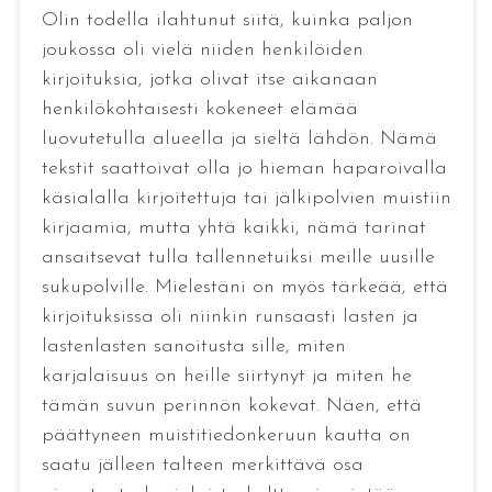
Olin todella ilahtunut siitä, kuinka paljon
joukossa oli vielä niiden henkilöiden
kirjoituksia, jotka olivat itse aikanaan
henkilökohtaisesti kokeneet elämää
luovutetulla alueella ja sieltä lähdön. Nämä
tekstit saattoivat olla jo hieman haparoivalla
käsialalla kirjoitettuja tai jälkipolvien muistiin
kirjaamia, mutta yhtä kaikki, nämä tarinat
ansaitsevat tulla tallennetuiksi meille uusille
sukupolville. Mielestäni on myös tärkeää, että
kirjoituksissa oli niinkin runsaasti lasten ja
lastenlasten sanoitusta sille, miten
karjalaisuus on heille siirtynyt ja miten he
tämän suvun perinnön kokevat. Näen, että
päättyneen muistitiedonkeruun kautta on
saatu jälleen talteen merkittävä osa