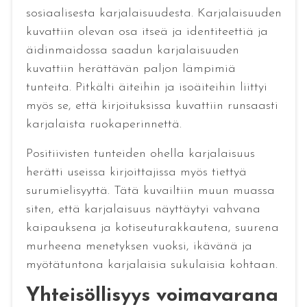
sosiaalisesta karjalaisuudesta. Karjalaisuuden
kuvattiin olevan osa itseä ja identiteettiä ja
äidinmaidossa saadun karjalaisuuden
kuvattiin herättävän paljon lämpimiä
tunteita. Pitkälti äiteihin ja isoäiteihin liittyi
myös se, että kirjoituksissa kuvattiin runsaasti
karjalaista ruokaperinnettä.
Positiivisten tunteiden ohella karjalaisuus
herätti useissa kirjoittajissa myös tiettyä
surumielisyyttä. Tätä kuvailtiin muun muassa
siten, että karjalaisuus näyttäytyi vahvana
kaipauksena ja kotiseuturakkautena, suurena
murheena menetyksen vuoksi, ikävänä ja
myötätuntona karjalaisia sukulaisia kohtaan.
Yhteisöllisyys voimavarana