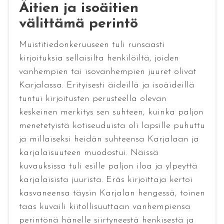
Äitien ja isoäitien
välittämä perintö
Muistitiedonkeruuseen tuli runsaasti
kirjoituksia sellaisilta henkilöiltä, joiden
vanhempien tai isovanhempien juuret olivat
Karjalassa. Erityisesti äideillä ja isoäideillä
tuntui kirjoitusten perusteella olevan
keskeinen merkitys sen suhteen, kuinka paljon
menetetyistä kotiseuduista oli lapsille puhuttu
ja millaiseksi heidän suhteensa Karjalaan ja
karjalaisuuteen muodostui. Näissä
kuvauksissa tuli esille paljon iloa ja ylpeyttä
karjalaisista juurista. Eräs kirjoittaja kertoi
kasvaneensa täysin Karjalan hengessä, toinen
taas kuvaili kiitollisuuttaan vanhempiensa
perintönä hänelle siirtyneestä henkisestä ja