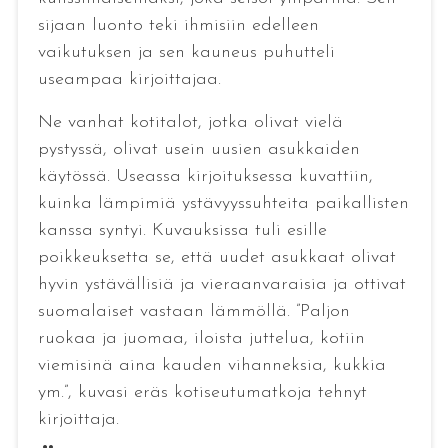
sijaan luonto teki ihmisiin edelleen
vaikutuksen ja sen kauneus puhutteli
useampaa kirjoittajaa.
Ne vanhat kotitalot, jotka olivat vielä
pystyssä, olivat usein uusien asukkaiden
käytössä. Useassa kirjoituksessa kuvattiin,
kuinka lämpimiä ystävyyssuhteita paikallisten
kanssa syntyi. Kuvauksissa tuli esille
poikkeuksetta se, että uudet asukkaat olivat
hyvin ystävällisiä ja vieraanvaraisia ja ottivat
suomalaiset vastaan lämmöllä. ”Paljon
ruokaa ja juomaa, iloista juttelua, kotiin
viemisinä aina kauden vihanneksia, kukkia
ym.”, kuvasi eräs kotiseutumatkoja tehnyt
kirjoittaja.