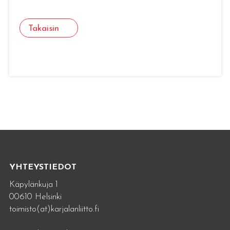
Takaisin
YHTEYSTIEDOT
Käpylänkuja 1
00610 Helsinki
toimisto(at)karjalanliitto.fi