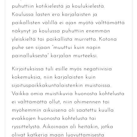
puhuttiin kotikielestä ja koulukielestä.
Koulussa lasten ero karjalaisten ja
paikallisten välillä ei ajan myötä välttämättä
näkynyt ja koulussa puhuttiin enemmän
yleiskieltä tai paikallista murretta. Kotona
puhe sen sijaan ”muuttui kuin napin
painalluksesta” karjalan murteeksi.
Kirjoituksissa tuli esille myös negatiivisia
kokemuksia, niin karjalaisten kuin
sijoituspaikkakuntalaistenkin muistoissa.
Vaikka omia muistikuvia huonosta kohtelusta
ei välttämättä ollut, niin ohimennen tai
myöhemmin aikuisena oli saatettu kuulla
evakkojen huonosta kohtelusta tai
ryssittelystä. Aikoinaan oli heitäkin, jotka
olivat katkeria maan luovuttamisesta