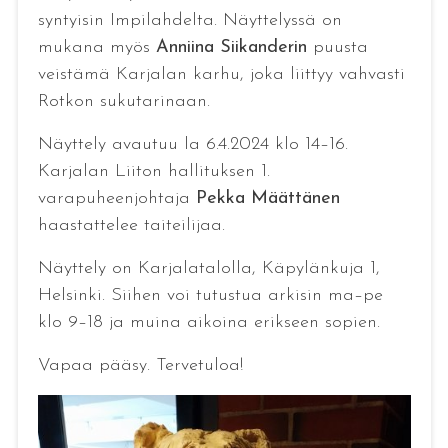
syntyisin Impilahdelta. Näyttelyssä on
mukana myös
Anniina Siikanderin
puusta
veistämä Karjalan karhu, joka liittyy vahvasti
Rotkon sukutarinaan.
Näyttely avautuu la 6.4.2024 klo 14–16.
Karjalan Liiton hallituksen 1.
varapuheenjohtaja
Pekka Määttänen
haastattelee taiteilijaa.
Näyttely on Karjalatalolla, Käpylänkuja 1,
Helsinki. Siihen voi tutustua arkisin ma–pe
klo 9–18 ja muina aikoina erikseen sopien.
Vapaa pääsy. Tervetuloa!