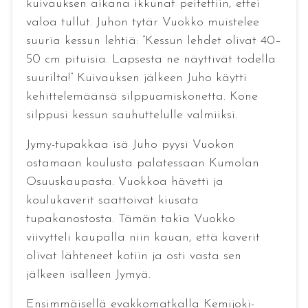
kuivauksen aikana ikkunat peitettiin, ettei
valoa tullut. Juhon tytär Vuokko muistelee
suuria kessun lehtiä: ”Kessun lehdet olivat 40–
50 cm pituisia. Lapsesta ne näyttivät todella
suurilta!” Kuivauksen jälkeen Juho käytti
kehittelemäänsä silppuamiskonetta. Kone
silppusi kessun sauhuttelulle valmiiksi.
Jymy-tupakkaa isä Juho pyysi Vuokon
ostamaan koulusta palatessaan Kumolan
Osuuskaupasta. Vuokkoa hävetti ja
koulukaverit saattoivat kiusata
tupakanostosta. Tämän takia Vuokko
viivytteli kaupalla niin kauan, että kaverit
olivat lähteneet kotiin ja osti vasta sen
jälkeen isälleen Jymyä.
Ensimmäisellä evakkomatkalla Kemijoki-