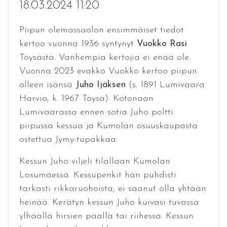
18.03.2024 11:20
Piipun olemassaolon ensimmäiset tiedot
kertoo vuonna 1936 syntynyt
Vuokko Rasi
Töysästä. Vanhempia kertojia ei enää ole.
Vuonna 2023 evakko Vuokko kertoo piipun
olleen isänsä
Juho Ijäksen
(s. 1891 Lumivaara
Harvio, k. 1967 Töysä). Kotonaan
Lumivaarassa ennen sotia Juho poltti
piipussa kessua ja Kumolan osuuskaupasta
ostettua Jymy-tupakkaa.
Kessun Juho viljeli tilallaan Kumolan
Losumäessä. Kessupenkit hän puhdisti
tarkasti rikkaruohoista; ei saanut olla yhtään
heinää. Kerätyn kessun Juho kuivasi tuvassa
ylhäällä hirsien päällä tai riihessä. Kessun