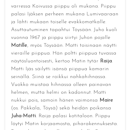
varressa Koivussa piippu oli mukana. Piippu
palasi Ijäksen perheen mukana Lumivaaraan
ja lähti mukaan toiselle evakkomatkalle.
Asuttautuminen tapahtui Töysään. Juho kuoli
vuonna 1967 ja piippu siirtyi Juhon pojalle
Matille
, myös Töysään. Matti toisinaan näytti
vieraille piippua. Hän poltti piippua tuvassa
näytösluontoisesti, kertoo Matin tytär
Raija
.
Matti Ijäs säilytti isänsä piippua kamarin
seinällä. Siinä se roikkui nahkahihnassa.
Vuokko muistaa hihnassa olleen painavan
helmen, mutta helmi on kadonnut. Matti
nukkui pois, samoin hänen vaimonsa
Maire
(os. Pakkala, Töysä) sekä heidän poikansa
Juha-Matti
. Raija palasi kotitaloon. Piippu
löytyi Matin korjaamosta, piharakennuksesta.