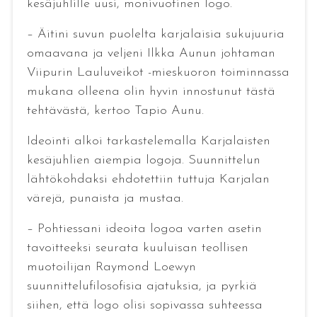
kesäjuhlille uusi, monivuotinen logo.
– Äitini suvun puolelta karjalaisia sukujuuria
omaavana ja veljeni Ilkka Aunun johtaman
Viipurin Lauluveikot -mieskuoron toiminnassa
mukana olleena olin hyvin innostunut tästä
tehtävästä, kertoo Tapio Aunu.
Ideointi alkoi tarkastelemalla Karjalaisten
kesäjuhlien aiempia logoja. Suunnittelun
lähtökohdaksi ehdotettiin tuttuja Karjalan
värejä, punaista ja mustaa.
– Pohtiessani ideoita logoa varten asetin
tavoitteeksi seurata kuuluisan teollisen
muotoilijan Raymond Loewyn
suunnittelufilosofisia ajatuksia, ja pyrkiä
siihen, että logo olisi sopivassa suhteessa