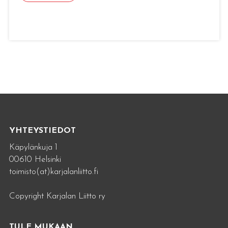
YHTEYSTIEDOT
Käpylänkuja 1
00610 Helsinki
toimisto(at)karjalanliitto.fi
Copyright Karjalan Liitto ry
TULE MUKAAN