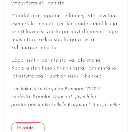
ympyröistä eli lapsista.
Muodoltaan logo on sellainen, että soveltuu
esimerkiksi neulottujen käsitöiden malliksi ja
printtikuvioksi vaikkapa pöytäliinoihin. Logo
muistuttaa rikkaasta, karjalaisesta
kulttuuriperinnöstä.
Logo henkii perinteistä karjalaista ja
Karjalaisten kesäjuhlien iloista, lämmintä ja
lähestyttävää ”Tuuthan siekii!” -henkeä.
Lue koko juttu Karjalan Kunnaat 1/2024 -
lehdestä. Karjalan Kunnaat -jäsenlehti
postitetaan kotiin kaikille Karjalan Liiton jäsenille.
Takaisin