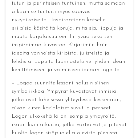
tutun ja perinteisen tuntuinen, mutta samaan
aikaan se tuntuisi myös sopivasti
nykyaikaiselta. Inspiraationa katselin
erilaisia käsitöitä koruja, mitaleja, lippuja ja
muuta karjalaisuuteen liittyvää sekä sen
inspiroimaa kuvastoa. Kirjasimiin hain
ideoita vanhoista kirjoista, julisteista ja
lehdistä. Lopulta luonnostelu vei yhden idean
kehittämiseen ja valmiiseen ideaan logosta.
– Logoa suunnitellessani halusin siihen
symboliikkaa. Ympyrät kuvastavat ihmisiä,
jotka ovat läheisessä yhteydessä keskenään,
aivan kuten karjalaiset suvut ja perheet.
Logon ulkokehällä on isompia ympyröitä,
ikään kuin aikuisia, jotka vartioivat ja pitävät
huolta logon sisäpuolella olevista pienistä