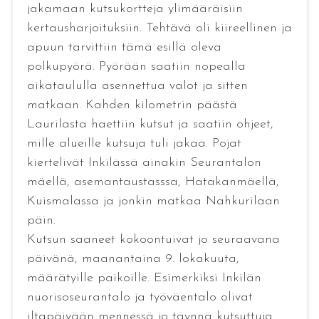
jakamaan kutsukortteja ylimääräisiin
kertausharjoituksiin. Tehtävä oli kiireellinen ja
apuun tarvittiin tämä esillä oleva
polkupyörä. Pyörään saatiin nopealla
aikataululla asennettua valot ja sitten
matkaan. Kahden kilometrin päästä
Laurilasta haettiin kutsut ja saatiin ohjeet,
mille alueille kutsuja tuli jakaa. Pojat
kiertelivät Inkilässä ainakin Seurantalon
mäellä, asemantaustasssa, Hatakanmäellä,
Kuismalassa ja jonkin matkaa Nahkurilaan
päin.
Kutsun saaneet kokoontuivat jo seuraavana
päivänä, maanantaina 9. lokakuuta,
määrätyille paikoille. Esimerkiksi Inkilän
nuorisoseurantalo ja työväentalo olivat
iltapäivään mennessä jo täynnä kutsuttuja.