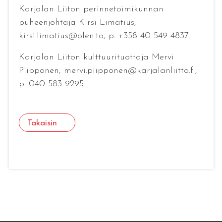
Karjalan Liiton perinnetoimikunnan
puheenjohtaja Kirsi Limatius,
kirsi.limatius@olen.to, p. +358 40 549 4837.
Karjalan Liiton kulttuurituottaja Mervi
Piipponen, mervi.piipponen@karjalanliitto.fi,
p. 040 583 9295.
Takaisin