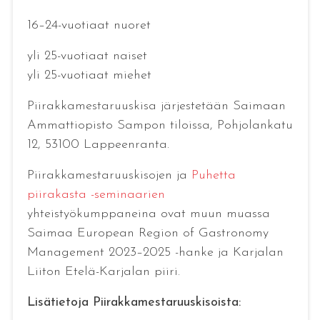
16–24-vuotiaat nuoret
yli 25-vuotiaat naiset
yli 25-vuotiaat miehet
Piirakkamestaruuskisa järjestetään Saimaan
Ammattiopisto Sampon tiloissa, Pohjolankatu
12, 53100 Lappeenranta.
Piirakkamestaruuskisojen ja
Puhetta
piirakasta -seminaarien
yhteistyökumppaneina ovat muun muassa
Saimaa European Region of Gastronomy
Management 2023–2025 -hanke ja Karjalan
Liiton Etelä-Karjalan piiri.
Lisätietoja Piirakkamestaruuskisoista: