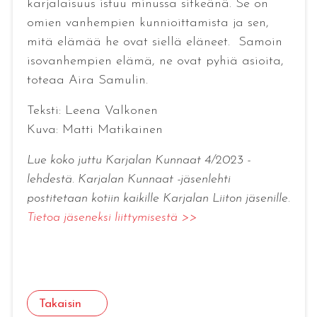
karjalaisuus istuu minussa sitkeänä. Se on
omien vanhempien kunnioittamista ja sen,
mitä elämää he ovat siellä eläneet. Samoin
isovanhempien elämä, ne ovat pyhiä asioita,
toteaa Aira Samulin.
Teksti: Leena Valkonen
Kuva: Matti Matikainen
Lue koko juttu Karjalan Kunnaat 4/2023 -
lehdestä. Karjalan Kunnaat -jäsenlehti
postitetaan kotiin kaikille Karjalan Liiton jäsenille.
Tietoa jäseneksi liittymisestä >>
Takaisin