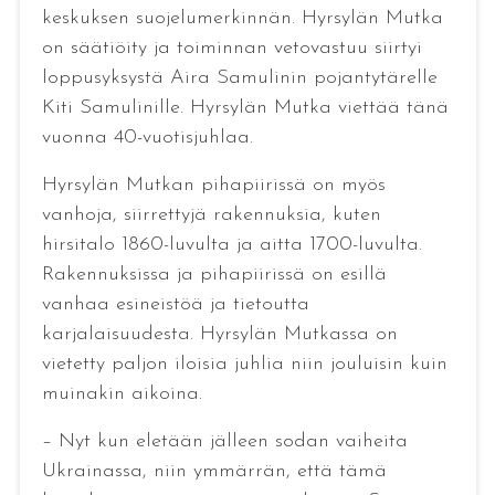
keskuksen suojelumerkinnän. Hyrsylän Mutka
on säätiöity ja toiminnan vetovastuu siirtyi
loppusyksystä Aira Samulinin pojantytärelle
Kiti Samulinille. Hyrsylän Mutka viettää tänä
vuonna 40-vuotisjuhlaa.
Hyrsylän Mutkan pihapiirissä on myös
vanhoja, siirrettyjä rakennuksia, kuten
hirsitalo 1860-luvulta ja aitta 1700-luvulta.
Rakennuksissa ja pihapiirissä on esillä
vanhaa esineistöä ja tietoutta
karjalaisuudesta. Hyrsylän Mutkassa on
vietetty paljon iloisia juhlia niin jouluisin kuin
muinakin aikoina.
– Nyt kun eletään jälleen sodan vaiheita
Ukrainassa, niin ymmärrän, että tämä