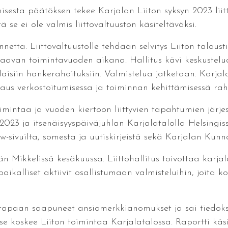
misesta päätöksen tekee Karjalan Liiton syksyn 2023 liit
 se ei ole valmis liittovaltuuston käsiteltäväksi.
annetta. Liittovaltuustolle tehdään selvitys Liiton taloust
raavan toimintavuoden aikana. Hallitus kävi keskustelua
isiin hankerahoituksiin. Valmistelua jatketaan. Karjal
aus verkostoitumisessa ja toiminnan kehittämisessä rah
imintaa ja vuoden kiertoon liittyvien tapahtumien järjes
023 ja itsenäisyyspäiväjuhlan Karjalatalolla Helsingissä
-sivuilta, somesta ja uutiskirjeistä sekä Karjalan Kunn
n Mikkelissä kesäkuussa. Liittohallitus toivottaa karjala
paikalliset aktiivit osallistumaan valmisteluihin, joita ko
en tapaan saapuneet ansiomerkkianomukset ja sai tiedok
e koskee Liiton toimintaa Karjalatalossa. Raportti käsitt