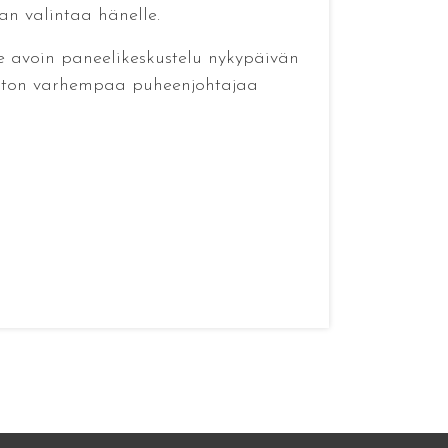
an valintaa hänelle.
lle avoin paneelikeskustelu nykypäivän
 Liiton varhempaa puheenjohtajaa