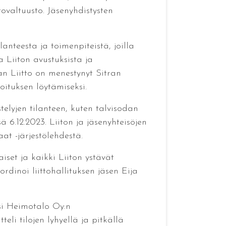
tovaltuusto. Jäsenyhdistysten
ilanteesta ja toimenpiteistä, joilla
 Liiton avustuksista ja
an Liitto on menestynyt Sitran
oituksen löytämiseksi.
telyjen tilanteen, kuten talvisodan
 6.12.2023. Liiton ja jäsenyhteisöjen
aat -järjestölehdestä.
iset ja kaikki Liiton ystävät
ordinoi liittohallituksen jäsen Eija
si Heimotalo Oy:n
eli tilojen lyhyellä ja pitkällä