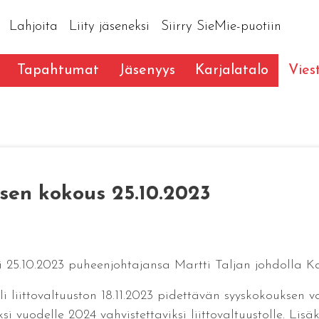
Lahjoita
Liity jäseneksi
Siirry SieMie-puotiin
Tapahtumat
Jäsenyys
Karjalatalo
Vies
uksen kokous 25.10.2023
ui 25.10.2023 puheenjohtajansa Martti Taljan johdolla K
 liittovaltuuston 18.11.2023 pidettävän syyskokouksen val
i vuodelle 2024 vahvistettaviksi liittovaltuustolle. Lisäk