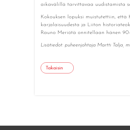
aikavälillä tarvittavaa uudistamista 
Kokouksen lopuksi muistutettiin, että 
karjalaisuudesta ja Liiton historiateo
Rauno Meriötä onnitellaan hänen 90-
Lisätiedot: puheenjohtaja Martti Talja, mar
Takaisin