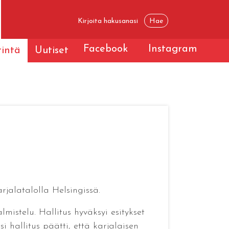
Facebook
Instagram
tintä
Uutiset
arjalatalolla Helsingissä.
mistelu. Hallitus hyväksyi esitykset
si hallitus päätti, että karjalaisen