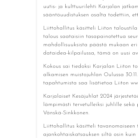
uutis- ja kulttuurilehti Karjalan jatka
sääntöuudistuksen osalta todettiin, että
Liittohallitus käsitteli Liiton taloustil
talous saataisiin tasapainotettua seu
mahdollisuuksista päästä mukaan erila
dataidea-kilpailussa, tämä on uusi av
Kokous sai tiedoksi Karjalan Liiton to
alkamisen muistojuhlan Oulussa 30.11.2
tapahtumista saa lisätietoa Liiton www
Karjalaiset Kesäjuhlat 2024 järjestetää
lämpimästi tervetulleiksi juhlille sekä 
Vänskä-Sinkkonen.
Liittohallitus käsitteli tavanomaise
ajankohtaiskatsauksen siltä osin kuin s