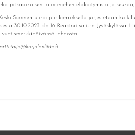
sekä pitkäaikaisen talonmiehen eläköitymistä ja seuraaj
Keski-Suomen piirin piirikierroksella järjestetään kaiki
ksesta 30.10.2023 klo 16 Reaktori-salissa Jyväskylässä.
 vuotismerkkipäivänsä johdosta.
tti.talja@karjalanliitto.fi