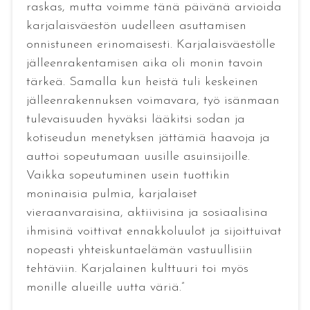
raskas, mutta voimme tänä päivänä arvioida
karjalaisväestön uudelleen asuttamisen
onnistuneen erinomaisesti. Karjalaisväestölle
jälleenrakentamisen aika oli monin tavoin
tärkeä. Samalla kun heistä tuli keskeinen
jälleenrakennuksen voimavara, työ isänmaan
tulevaisuuden hyväksi lääkitsi sodan ja
kotiseudun menetyksen jättämiä haavoja ja
auttoi sopeutumaan uusille asuinsijoille.
Vaikka sopeutuminen usein tuottikin
moninaisia pulmia, karjalaiset
vieraanvaraisina, aktiivisina ja sosiaalisina
ihmisinä voittivat ennakkoluulot ja sijoittuivat
nopeasti yhteiskuntaelämän vastuullisiin
tehtäviin. Karjalainen kulttuuri toi myös
monille alueille uutta väriä.”