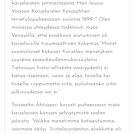
karjalaisten ymmärtäjänä. Hän lausui
Vaasan Karjalaisten Kesäjuhlien
tervetulopuheessaan vuonna 1999: " Olen
monessa yhteydessä todennut, myös
Venäjällä, että evakkoon joutuminen oli
karjalaisille traumaattinen kokemus. Monet
suomalaiset kokevat Karjalan menetyksen
suurena epäoikeudenmukaisuutena.
Tietoisuus historiallisesta vääryydestä ei
katoa itsestään, vaan se elää tavalla tai
toisella riippumatta siitä, puhutaanko siitä
julkisuudessa vai ei.”
Toisaalta Ahtisaari korosti puheessaan myös
karjalaisen kansan selviytymistä sodan
jaloista: ”Vaikka menetimme kotiseutumme,
isänmaa säilyi. Siirtolaisväestön evakkotie oli