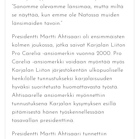
”Sanomme olevamme länsimaa, mutta miltä
se näyttää, kun emme ole Natossa muiden
länsimaiden tavoin.”
Presidentti Martti Ahtisaari oli ensimmäisten
kolmen joukossa, jotka saivat Karjalan Liiton
Pro Carelia -ansiomerkin vuonna 2000. Pro
Carelia -ansiomerkki voidaan myöntää myös
Karjalan Liiton järjestökentän ulkopuoliselle
henkilölle tunnustukseksi karjalaisuuden
hyväksi suoritetusta huomattavasta työstä.
Ahtisaarelle ansiomerkki myönnettiin
tunnustuksena Karjalan kysymyksen esillä
pitämisestä hänen työskennellessään
tasavallan presidenttinä.
Presidentti Martti Ahtisaari tunnettiin