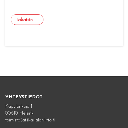
Takaisin
YHTEYSTIEDOT
Käpylänkuja 1
00610 Helsinki
toimisto(at)karjalanliitto.fi