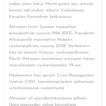
sodan uhan takia. Martti-poika asui äitinsä
kanssa välirauhan aikana Vuokselassa,
Karjalan Kannaksen keskiosassa.
Ahtisaari toimi Suomen tasavallan
presidenttinä vuosina 1994–2000. Presidentti
Ahtisaarelle myönnettiin Nobelin
rauhanpalkinto vuonna 2008. Varhemmin
hän oli saanut Unescon rauhanpalkinnon.
Martti Ahtisaari muistetaan erityisesti hänen
monialaisesta rauhantyöstään YK:ssa.
Myöhemmin hän perusti Crisis Management
Iniative (CMI) -kansalaisjärjestön jatkamaan
viitoittamaansa rauhantyötä.
Ahtisaari oli presidenttikautensa jälkeen
Nato-jäsenyyden vahva kannattaja: