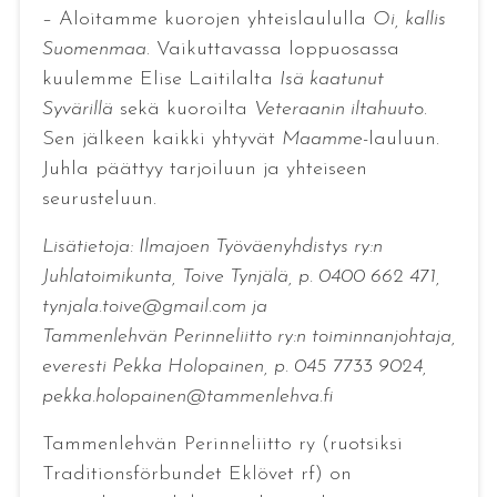
– Aloitamme kuorojen yhteislaululla
Oi, kallis
Suomenmaa
. Vaikuttavassa loppuosassa
kuulemme Elise Laitilalta
Isä kaatunut
Syvärillä
sekä kuoroilta
Veteraanin iltahuuto
.
Sen jälkeen kaikki yhtyvät
Maamme
-lauluun.
Juhla päättyy tarjoiluun ja yhteiseen
seurusteluun.
Lisätietoja: Ilmajoen Työväenyhdistys ry:n
Juhlatoimikunta, Toive Tynjälä, p. 0400 662 471,
tynjala.toive@gmail.com ja
Tammenlehvän Perinneliitto ry:n toiminnanjohtaja,
everesti Pekka Holopainen, p. 045 7733 9024,
pekka.holopainen@tammenlehva.fi
Tammenlehvän Perinneliitto ry (ruotsiksi
Traditionsförbundet Eklövet rf) on