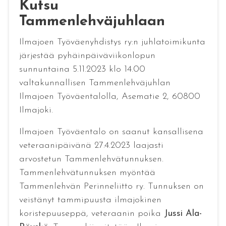
Kutsu
Tammenlehväjuhlaan
Ilmajoen Työväenyhdistys ry:n juhlatoimikunta
järjestää pyhäinpäiväviikonlopun
sunnuntaina 5.11.2023 klo 14.00
valtakunnallisen Tammenlehväjuhlan
Ilmajoen Työväentalolla, Asematie 2, 60800
Ilmajoki.
Ilmajoen Työväentalo on saanut kansallisena
veteraanipäivänä 27.4.2023 laajasti
arvostetun Tammenlehvätunnuksen.
Tammenlehvätunnuksen myöntää
Tammenlehvän Perinneliitto ry. Tunnuksen on
veistänyt tammipuusta ilmajokinen
koristepuuseppä, veteraanin poika
Jussi Ala-