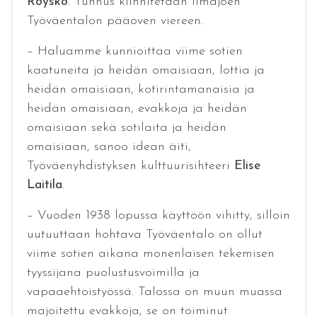
Röyskö
. Tunnus kiinnitetään Ilmajoen
Työväentalon pääoven viereen.
– Haluamme kunnioittaa viime sotien
kaatuneita ja heidän omaisiaan, lottia ja
heidän omaisiaan, kotirintamanaisia ja
heidän omaisiaan, evakkoja ja heidän
omaisiaan sekä sotilaita ja heidän
omaisiaan, sanoo idean äiti,
Työväenyhdistyksen kulttuurisihteeri
Elise
Laitila
.
– Vuoden 1938 lopussa käyttöön vihitty, silloin
uutuuttaan hohtava Työväentalo on ollut
viime sotien aikana monenlaisen tekemisen
tyyssijana puolustusvoimilla ja
vapaaehtoistyössä. Talossa on muun muassa
majoitettu evakkoja, se on toiminut