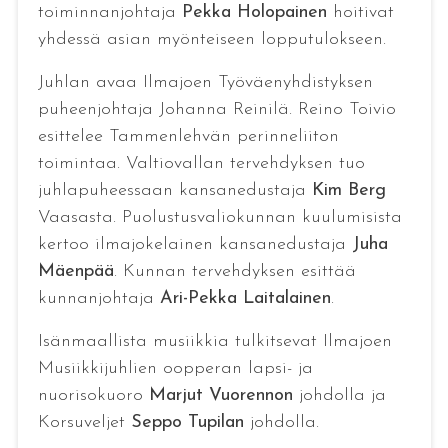
toiminnanjohtaja
Pekka Holopainen
hoitivat
yhdessä asian myönteiseen lopputulokseen.
Juhlan avaa Ilmajoen Työväenyhdistyksen
puheenjohtaja Johanna Reinilä. Reino Toivio
esittelee Tammenlehvän perinneliiton
toimintaa. Valtiovallan tervehdyksen tuo
juhlapuheessaan kansanedustaja
Kim Berg
Vaasasta. Puolustusvaliokunnan kuulumisista
kertoo ilmajokelainen kansanedustaja
Juha
Mäenpää
. Kunnan tervehdyksen esittää
kunnanjohtaja
Ari-Pekka Laitalainen
.
Isänmaallista musiikkia tulkitsevat Ilmajoen
Musiikkijuhlien oopperan lapsi- ja
nuorisokuoro
Marjut Vuorennon
johdolla ja
Korsuveljet
Seppo Tupilan
johdolla.