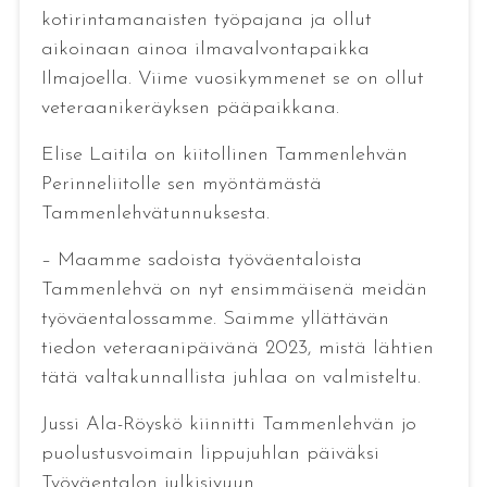
kotirintamanaisten työpajana ja ollut
aikoinaan ainoa ilmavalvontapaikka
Ilmajoella. Viime vuosikymmenet se on ollut
veteraanikeräyksen pääpaikkana.
Elise Laitila on kiitollinen Tammenlehvän
Perinneliitolle sen myöntämästä
Tammenlehvätunnuksesta.
– Maamme sadoista työväentaloista
Tammenlehvä on nyt ensimmäisenä meidän
työväentalossamme. Saimme yllättävän
tiedon veteraanipäivänä 2023, mistä lähtien
tätä valtakunnallista juhlaa on valmisteltu.
Jussi Ala-Röyskö kiinnitti Tammenlehvän jo
puolustusvoimain lippujuhlan päiväksi
Työväentalon julkisivuun.