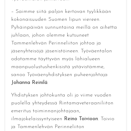
– Saimme siitä paljon kertovan tyylikkään
kokonaisuuden Suomen lipun viereen.
Pyhäinpäivän sunnuntaina meillä on aihetta
juhlaan, johon olemme kutsuneet
Tammenlehvän Perinneliiton johtoa ja
jäsenyhteisöjä jäsenistöineen. Työväentalon
odotamme täyttyvän myös lähialueen
maanpuolustushenkisistä ystävistämme,
sanoo Työväenyhdistyksen puheenjohtaja
Johanna Reinilä
.
Yhdistyksen johtokunta oli jo viime vuoden
puolella yhteydessä Rintamaveteraaniliiton
emeritus toiminnanjohtajaan,
ilmajokelaissyntyiseen
Reino Toivioon
. Toivio
ja Tammenlehvän Perinneliiton