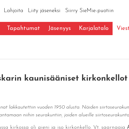
Lahjoita
Liity jäseneksi
Siirry SieMie-puotiin
Tapahtumat
Jäsenyys
Karjalatalo
Vies
karin kaunisääniset kirkonkellot
nat lakkautettiin vuoden 1950 alusta. Näiden siirtoseurakunt
 antamaan niihin seurakuntiin, joiden alueille siirtoseurakuntala
sa kirkossa oli pieni ja iso kirkonkello. Vt. saarnaaja