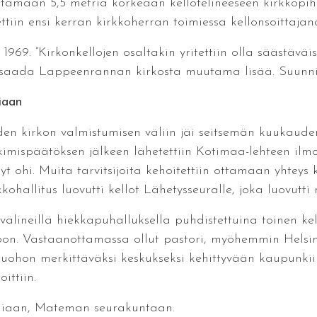
rtämään 5,5 metriä korkeaan kellotelineeseen kirkkopi
ttiin ensi kerran kirkkoherran toimiessa kellonsoittajana
1969. ”Kirkonkellojen osaltakin yritettiin olla säästävä
ja saada Lappeenrannan kirkosta muutama lisää. Suunnite
iaan
en kirkon valmistumisen väliin jäi seitsemän kuukauden 
kimispäätöksen jälkeen lähetettiin Kotimaa-lehteen ilmo
yt ohi. Muita tarvitsijoita kehoitettiin ottamaan yhteys 
kkohallitus luovutti kellot Lähetysseuralle, joka luovutti 
ineillä hiekkapuhalluksella puhdistettuina toinen kel
on. Vastaanottamassa ollut pastori, myöhemmin Helsi
uohon merkittäväksi keskukseksi kehittyvään kaupunkiin.
ittiin.
aniaan, Mateman seurakuntaan.