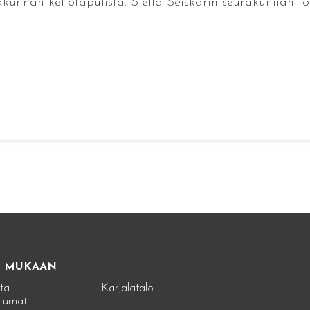
unnan kellotapulista. Siellä Seiskarin seurakunnan toi
E MUKAAN
ta
Karjalatalo
tumat