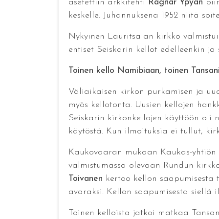
asetettiin arkkitehti
Ragnar Ypyän
pii
keskelle. Juhannuksena 1952 niitä soite
Nykyinen Lauritsalan kirkko valmistui 
entiset Seiskarin kellot edelleenkin 
Toinen kello Namibiaan, toinen Tansan
Väliaikaisen kirkon purkamisen ja uud
myös kellotonta. Uusien kellojen hank
Seiskarin kirkonkellojen käyttöön oli n
käytöstä. Kun ilmoituksia ei tullut, kir
Kaukovaaran mukaan Kaukas-yhtiön väl
valmistumassa olevaan Rundun kirkko
Toivanen
kertoo kellon saapumisesta t
avaraksi. Kellon saapumisesta siellä ilo
Toinen kelloista jatkoi matkaa Tans