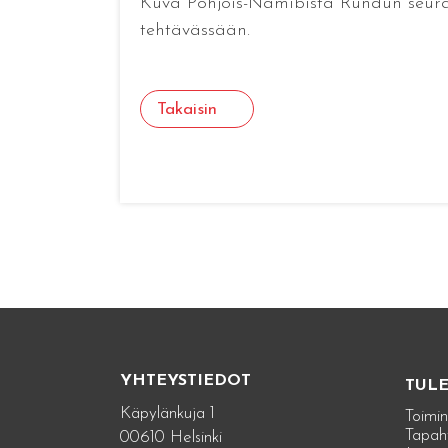
Kuva Pohjois-Namibista Rundun seurak
tehtävässään.
Takaisin
YHTEYSTIEDOT
TUL
Käpylänkuja 1
Toimin
Tapah
00610 Helsinki