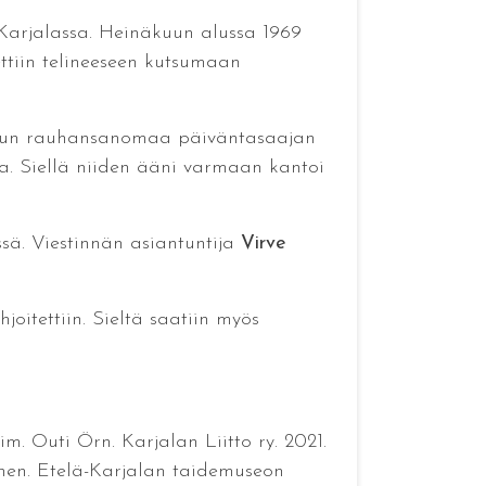
-Karjalassa. Heinäkuun alussa 1969
ttiin telineeseen kutsumaan
joulun rauhansanomaa päiväntasaajan
a. Siellä niiden ääni varmaan kantoi
sä. Viestinnän asiantuntija
Virve
oitettiin. Sieltä saatiin myös
m. Outi Örn. Karjalan Liitto ry. 2021.
anen. Etelä-Karjalan taidemuseon