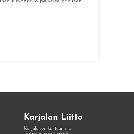
nen kirkonkello palvelee edelleen
Karjalan Liitto
Karjalaisen kulttuurin ja