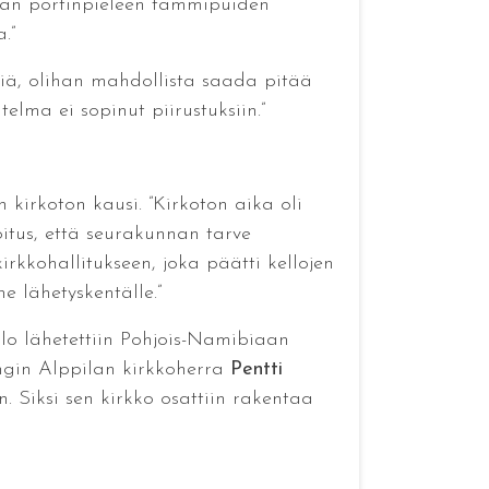
han portinpieleen tammipuiden
.”
isiä, olihan mahdollista saada pitää
lma ei sopinut piirustuksiin.”
kirkoton kausi. ”Kirkoton aika oli
itus, että seurakunnan tarve
kirkkohallitukseen, joka päätti kellojen
ne lähetyskentälle.”
lo lähetettiin Pohjois-Namibiaan
ngin Alppilan kirkkoherra
Pentti
 Siksi sen kirkko osattiin rakentaa