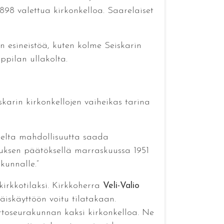
898 valettua kirkonkelloa. Saarelaiset
an esineistöä, kuten kolme Seiskarin
ppilan ullakolta.
karin kirkonkellojen vaiheikas tarina
kselta mahdollisuutta saada
tuksen päätöksellä marraskuussa 1951
kunnalle.”
kirkkotilaksi. Kirkkoherra
Veli-Valio
päiskäyttöön voitu tilatakaan.
irtoseurakunnan kaksi kirkonkelloa. Ne