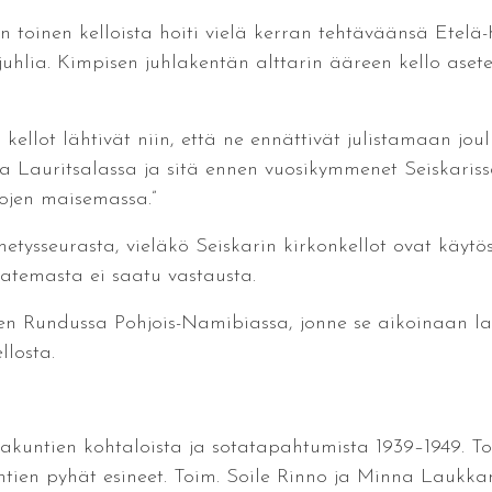
 toinen kelloista hoiti vielä kerran tehtäväänsä Etelä
uhlia. Kimpisen juhlakentän alttarin ääreen kello asete
 kellot lähtivät niin, että ne ennättivät julistamaan 
a Lauritsalassa ja sitä ennen vuosikymmenet Seiskariss
tojen maisemassa.”
tysseurasta, vieläkö Seiskarin kirkonkellot ovat käytös
Matemasta ei saatu vastausta.
en Rundussa Pohjois-Namibiassa, jonne se aikoinaan lahj
llosta.
rakuntien kohtaloista ja sotatapahtumista 1939–1949. Toi
kuntien pyhät esineet. Toim. Soile Rinno ja Minna Laukk