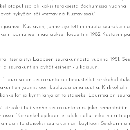
kellotapulissa oli kaksi teräksestä Bochumissa vuonna 1
 (ovat nykyään säilytettävinä Kustavissa).”
n jääneet Kustaviin, jonne sijoitettiin muuta seurakunn
siin painuneet maalaukset löydettiin 1982 Kustavin pa
ta itsenäistyi Lappeen seurakunnasta vuonna 1951. Seis
ot ja seurakuntien pyhät esineet -julkaisuun.
: ”Lauritsalan seurakunta oli tiedustellut kirkkohallitu
urakuntien jäämistöön kuuluvaa omaisuutta. Kirkkohalli
onkellot ja kynttilänjalat toistaiseksi Lauritsalan seura
 kirkoksi tuli vanha seurakuntatalo, joka remontoitiin 
assa: ”Kirkonkellojakaan ei aluksi ollut eikä niitä tila
uttamaan toistaiseksi seurakunnan käyttöön Seiskarin si