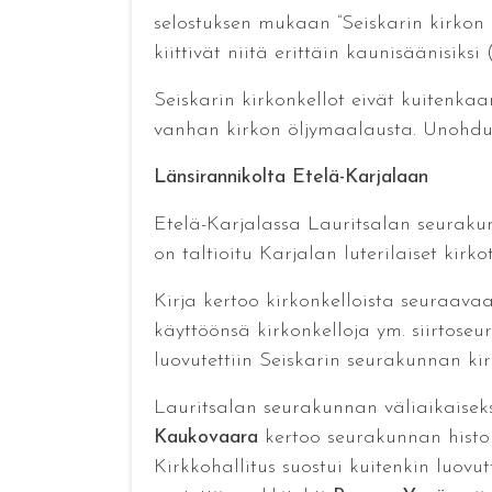
selostuksen mukaan ”Seiskarin kirkon 
kiittivät niitä erittäin kaunisäänisiksi
Seiskarin kirkonkellot eivät kuitenkaa
vanhan kirkon öljymaalausta. Unohduk
Länsirannikolta Etelä-Karjalaan
Etelä-Karjalassa Lauritsalan seurakun
on taltioitu Karjalan luterilaiset kirk
Kirja kertoo kirkonkelloista seuraavaa
käyttöönsä kirkonkelloja ym. siirtose
luovutettiin Seiskarin seurakunnan kirk
Lauritsalan seurakunnan väliaikaiseksi
Kaukovaara
kertoo seurakunnan histori
Kirkkohallitus suostui kuitenkin luov