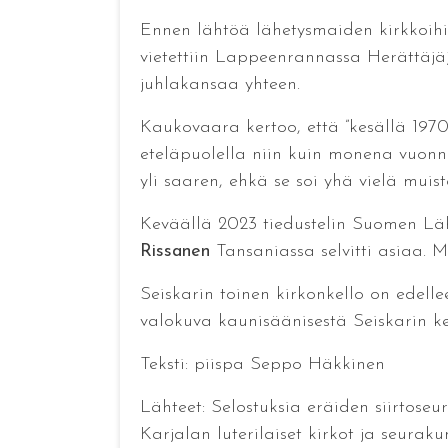
Ennen lähtöä lähetysmaiden kirkkoihin
vietettiin Lappeenrannassa Herättäjäj
juhlakansaa yhteen.
Kaukovaara kertoo, että ”kesällä 1970
eteläpuolella niin kuin monena vuonn
yli saaren, ehkä se soi yhä vielä muis
Keväällä 2023 tiedustelin Suomen Lähe
Rissanen
Tansaniassa selvitti asiaa. 
Seiskarin toinen kirkonkello on edelle
valokuva kaunisäänisestä Seiskarin ke
Teksti: piispa Seppo Häkkinen
Lähteet: Selostuksia eräiden siirtoseu
Karjalan luterilaiset kirkot ja seura