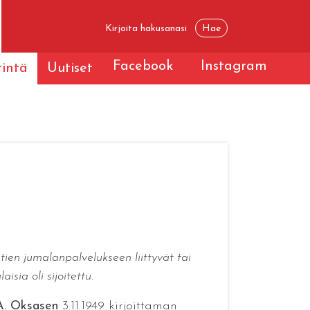
Facebook
Instagram
tintä
Uutiset
ien jumalanpalvelukseen liittyvät tai
isia oli sijoitettu.
A. Oksasen
3.11.1949 kirjoittaman