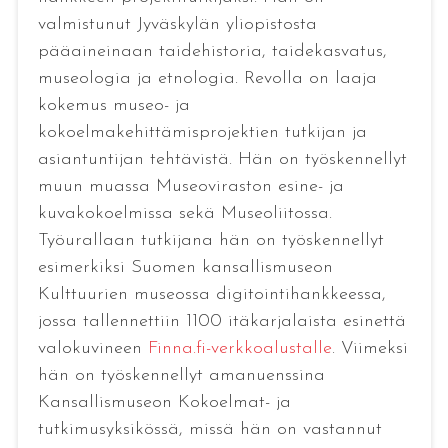
valmistunut Jyväskylän yliopistosta
pääaineinaan taidehistoria, taidekasvatus,
museologia ja etnologia. Revolla on laaja
kokemus museo- ja
kokoelmakehittämisprojektien tutkijan ja
asiantuntijan tehtävistä. Hän on työskennellyt
muun muassa Museoviraston esine- ja
kuvakokoelmissa sekä Museoliitossa.
Työurallaan tutkijana hän on työskennellyt
esimerkiksi Suomen kansallismuseon
Kulttuurien museossa digitointihankkeessa,
jossa tallennettiin 1100 itäkarjalaista esinettä
valokuvineen
Finna.fi-verkkoalustalle
. Viimeksi
hän on työskennellyt amanuenssina
Kansallismuseon Kokoelmat- ja
tutkimusyksikössä, missä hän on vastannut