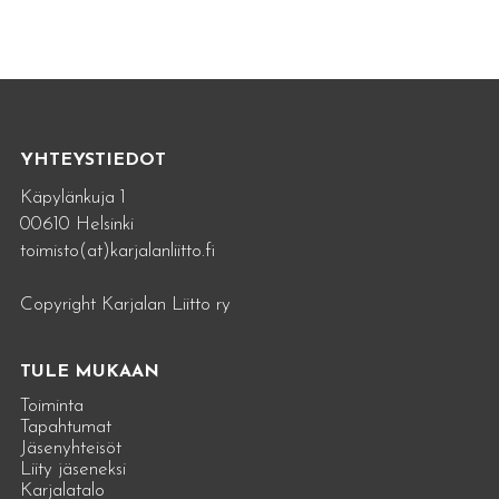
YHTEYSTIEDOT
Käpylänkuja 1
00610 Helsinki
toimisto(at)karjalanliitto.fi
Copyright Karjalan Liitto ry
TULE MUKAAN
Toiminta
Tapahtumat
Jäsenyhteisöt
Liity jäseneksi
Karjalatalo