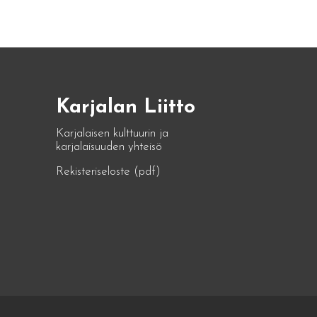
Karjalan Liitto
Karjalaisen kulttuurin ja
karjalaisuuden yhteisö
Rekisteriseloste (pdf)