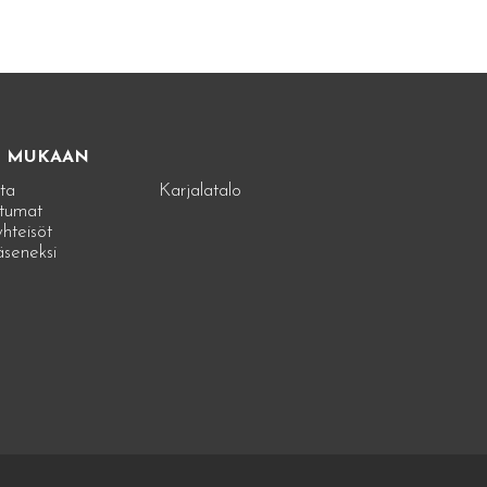
E MUKAAN
ta
Karjalatalo
tumat
hteisöt
jäseneksi