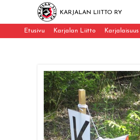
KARJALAN LIITTO RY
Etusivu
Karjalan Liitto
Karjalaisuus