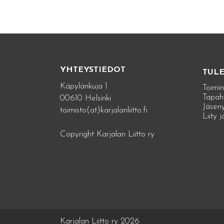
YHTEYSTIEDOT
TUL
Käpylänkuja 1
Toimin
Tapah
00610 Helsinki
Jäseny
toimisto(at)karjalanliitto.fi
Liity 
Copyright Karjalan Liitto ry
Karjalan Liitto ry 2026