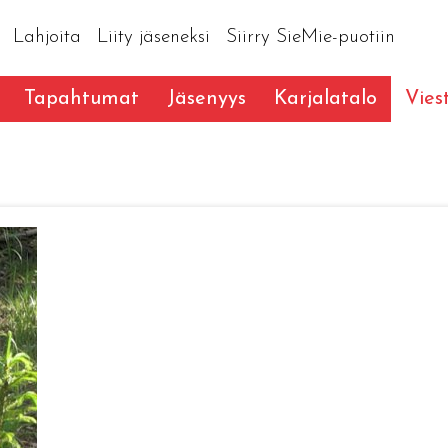
Lahjoita
Liity jäseneksi
Siirry SieMie-puotiin
Tapahtumat
Jäsenyys
Karjalatalo
Vies