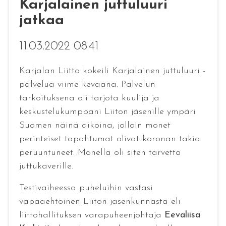
Karjalainen juttuluuri
jatkaa
11.03.2022 08:41
Karjalan Liitto kokeili Karjalainen juttuluuri -
palvelua viime keväänä. Palvelun
tarkoituksena oli tarjota kuulija ja
keskustelukumppani Liiton jäsenille ympäri
Suomen näinä aikoina, jolloin monet
perinteiset tapahtumat olivat koronan takia
peruuntuneet. Monella oli siten tarvetta
juttukaverille.
Testivaiheessa puheluihin vastasi
vapaaehtoinen Liiton jäsenkunnasta eli
liittohallituksen varapuheenjohtaja
Eevaliisa