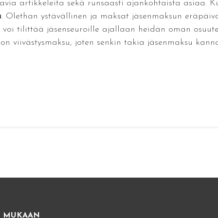
via artikkeleita sekä runsaasti ajankohtaista asiaa. Kut
u
. Olethan ystävällinen ja maksat jäsenmaksun eräpäi
tto voi tilittää jäsenseuroille ajallaan heidän oman osuu
ron viivästysmaksu, joten senkin takia jäsenmaksu kann
E MUKAAN