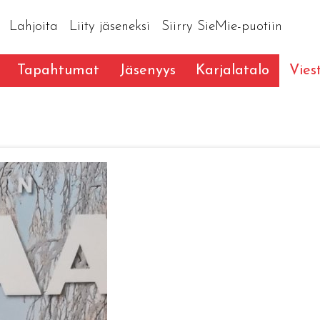
Lahjoita
Liity jäseneksi
Siirry SieMie-puotiin
Tapahtumat
Jäsenyys
Karjalatalo
Vies