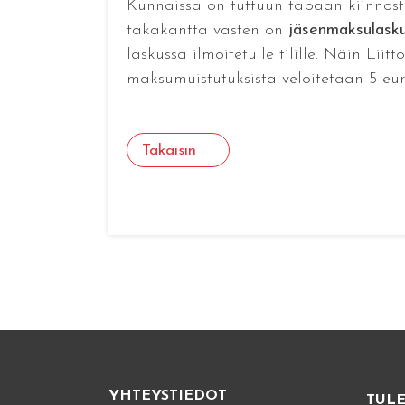
Kunnaissa on tuttuun tapaan kiinnosta
takakantta vasten on
jäsenmaksulask
laskussa ilmoitetulle tilille. Näin Lii
maksumuistutuksista veloitetaan 5 eu
Takaisin
YHTEYSTIEDOT
TUL