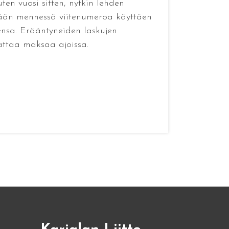
en vuosi sitten, nytkin lehden
vään mennessä viitenumeroa käyttäen
tensa. Erääntyneiden laskujen
attaa maksaa ajoissa.