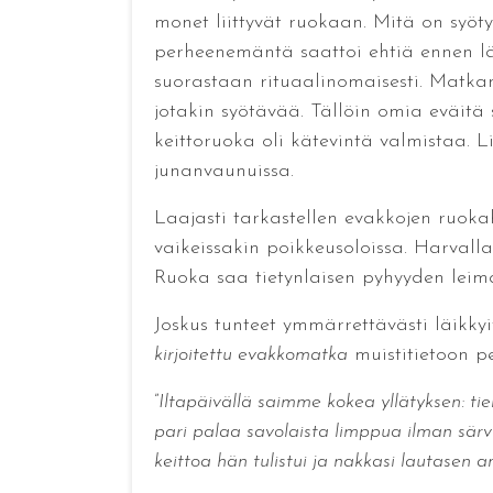
monet liittyvät ruokaan. Mitä on syöt
perheenemäntä saattoi ehtiä ennen läh
suorastaan rituaalinomaisesti. Matkan
jotakin syötävää. Tällöin omia eväitä 
keittoruoka oli kätevintä valmistaa. Li
junanvaunuissa.
Laajasti tarkastellen evakkojen ruoka
vaikeissakin poikkeusoloissa. Harvalla
Ruoka saa tietynlaisen pyhyyden leiman
Joskus tunteet ymmärrettävästi läikkyi
kirjoitettu evakkomatka
muistitietoon pe
”
Iltapäivällä saimme kokea yllätyksen: tien
pari palaa savolaista limppua ilman särv
keittoa hän tulistui ja nakkasi lautasen a