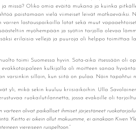
y ja missä? Oliko omia eväitä mukana ja kuinka pitkälle
töä paistamaan vielä viimeiset leivät matkaeväiksi. Näi
 varren lastauspaikoilla lotat sekä muut vapaaehtoiset 
säästeltiin myöhempään ja syötiin tarjolla olevaa lämmin
säksi erilaisia vellejä ja puuroja oli helppo toimittaa l
huolto toimi Suomessa hyvin. Sota-aika itsessään oli o
 evakkotaipaleen kulkijalla oli moitteen sanaa hyväntah
 varsinkin silloin, kun siitä on pulaa. Näin tapahtui n
vät yli, mikä sekin kuuluu kriisiaikoihin. Ulla Savolain
rustuvaa ruokailutilannetta, jossa evakoille oli tarjoil
 varteen olivat paikalliset ihmiset järjestäneet ruokatarjoilun
intä. Keitto ei oikein ollut makuumme, ei ainakaan Kiven Y
nteineen viereiseen ruispeltoon.
”