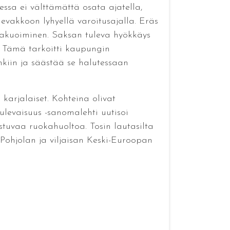
essa ei välttämättä osata ajatella,
vakkoon lyhyellä varoitusajalla. Eräs
vakuoiminen. Saksan tuleva hyökkäys
i”. Tämä tarkoitti kaupungin
nkiin ja säästää se halutessaan
 karjalaiset. Kohteina olivat
levaisuus -sanomalehti uutisoi
stuvaa ruokahuoltoa. Tosin lautasilta
 Pohjolan ja viljaisan Keski-Euroopan