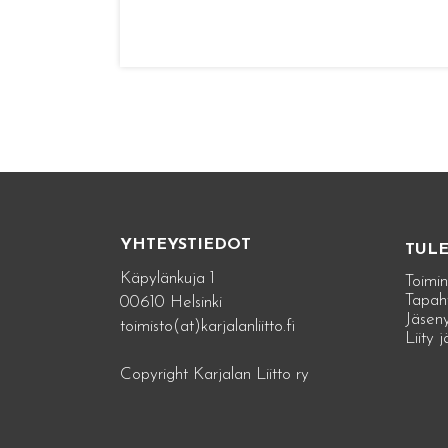
YHTEYSTIEDOT
TUL
Käpylänkuja 1
Toimin
Tapah
00610 Helsinki
Jäseny
toimisto(at)karjalanliitto.fi
Liity 
Copyright Karjalan Liitto ry