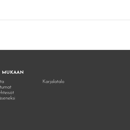
E MUKAAN
ta
Karjalatalo
tumat
hteisöt
jäseneksi