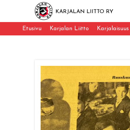
KARJALAN LIITTO RY
Etusivu
Karjalan Liitto
Karjalaisuus