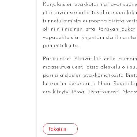
Karjalaisten evakkotarinat ovat suomal
että aivan samalla tavalla muuallaki
tunnetuimmista eurooppalaisista vert
oli niin ilmeinen, että Ranskan joukot 
vapaaehtoista tyhjentämistä ilman tais
pommituksilta.
Pariisilaiset lähtivät liikkeelle laum
maaseutualueet, joissa oleskelu oli 
pariisilaislasten evakkomatkasta Breta
lusikoitiin perunaa ja lihaa. Ruuan la
ero kiteytyi tässä kiistattomasti. Maa
Takaisin