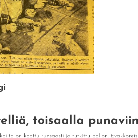
gi
elliä, toisaalla punavii
oilta on koottu runsaasti ja tutkittu paljon. Evakkorei