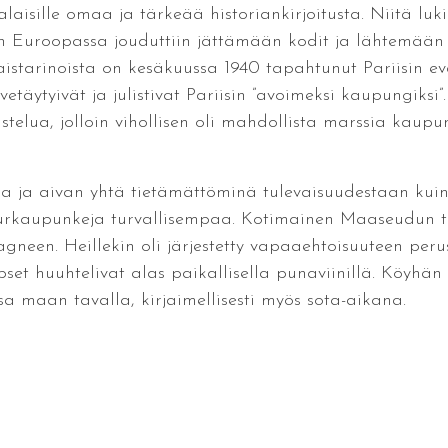
aisille omaa ja tärkeää historiankirjoitusta. Niitä luki
n Euroopassa jouduttiin jättämään kodit ja lähtemään e
aistarinoista on kesäkuussa 1940 tapahtunut Pariisin e
vetäytyivät ja julistivat Pariisin ”avoimeksi kaupungiks
telua, jolloin vihollisen oli mahdollista marssia kaupu
oina ja aivan yhtä tietämättöminä tulevaisuudestaan kuin
suurkaupunkeja turvallisempaa. Kotimainen Maaseudun tu
gneen. Heillekin oli järjestetty vapaaehtoisuuteen peru
pset huuhtelivat alas paikallisella punaviinillä. Köyhän
ssa maan tavalla, kirjaimellisesti myös sota-aikana.