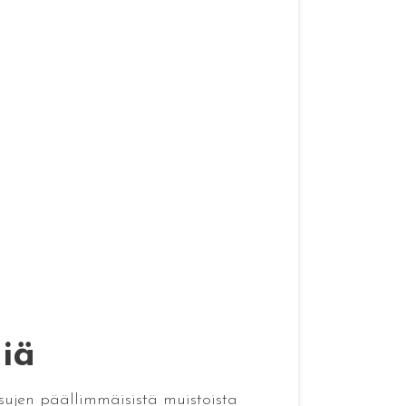
niä
ssujen päällimmäisistä muistoista