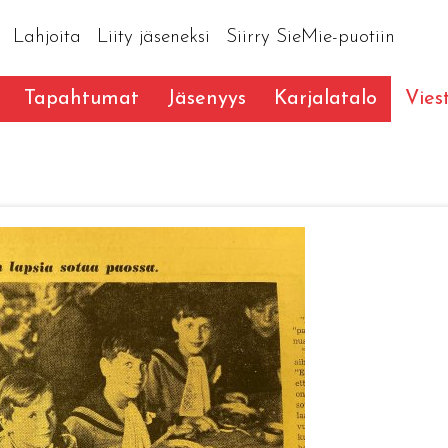
Lahjoita
Liity jäseneksi
Siirry SieMie-puotiin
Tapahtumat
Jäsenyys
Karjalatalo
Vies