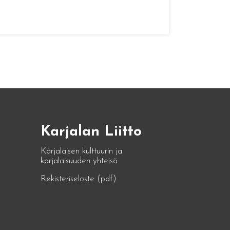
Karjalan Liitto
Karjalaisen kulttuurin ja
karjalaisuuden yhteisö
Rekisteriseloste (pdf)