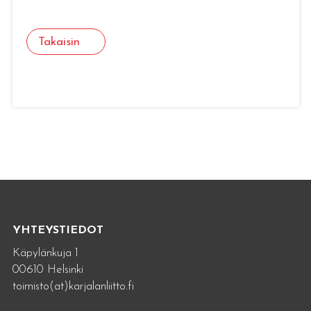
Takaisin
YHTEYSTIEDOT
Käpylänkuja 1
00610 Helsinki
toimisto(at)karjalanliitto.fi