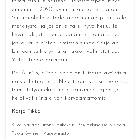
tämä minulle naisena luontevampaa. Ehkä
ennemmin 2020-luvun tutkijana se sitä on.
Sukupuolella ei todellakaan enää pitäisi olla
merkitystä, ja jos on, siitä ei hyvä heilu. Te
hyvät lukijat sitten aikananne tuomaroitte,
josko karjalaisten ihmisten suhde Karjalan
Liittoon selkiytyy tutkimuksen valmistuttua.
Yritän tehdä parhaani.
P.S. Ai niin, olihan Karjalan Liitossa aktiivisia
naisia heti alussa. Neidit toimivat sihteereinä,
toimistotyöntekijöinä ja kahvinkeittäjinä. Ja
he olivat siinä aivan korvaamattomia.
Katja Tikka
Kuva: Karjalan Liiton vuosikokous 1954 Helsingissä. Kuvaaja
Pekka Kyytinen, Museovirasto.