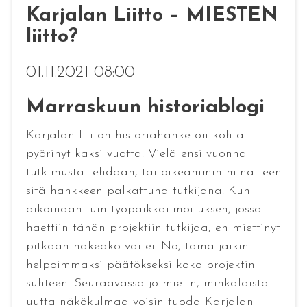
Karjalan Liitto – MIESTEN
liitto?
01.11.2021 08:00
Marraskuun historiablogi
Karjalan Liiton historiahanke on kohta
pyörinyt kaksi vuotta. Vielä ensi vuonna
tutkimusta tehdään, tai oikeammin minä teen
sitä hankkeen palkattuna tutkijana. Kun
aikoinaan luin työpaikkailmoituksen, jossa
haettiin tähän projektiin tutkijaa, en miettinyt
pitkään hakeako vai ei. No, tämä jäikin
helpoimmaksi päätökseksi koko projektin
suhteen. Seuraavassa jo mietin, minkälaista
uutta näkökulmaa voisin tuoda Karjalan