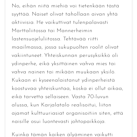
No, eihän niitä miehiä voi tietenkään tästä
syyttää. Naiset olivat tahollaan aivan yhtä
aktiivisia. He vaikuttivat tulenpalavasti
Marttaliitossa tai Mannerheimin
lastensuojeluliitossa. Tehtävää riitti
maailmassa, jossa sukupuolten roolit olivat
vakiintuneet. Yhteiskunnan perusyksikkö oli
ydinperhe, eikä yksittäinen vahva mies tai
vahva nainen tai mikään muukaan yksilö.
Kukaan ei kyseenalaistanut ydinperheistä
koostuvaa yhteiskuntaa, koska ei ollut aikaa,
eikä tarvetta sellaiseen. Vasta 70-luvun
alussa, kun Karjalatalo realisoitui, liiton
ajamat kulttuuriasiat organisoitiin siten, että
naisille osui luontevasti johtopaikkoja.
Kuinka tämän kaiken älyäminen vaikutti