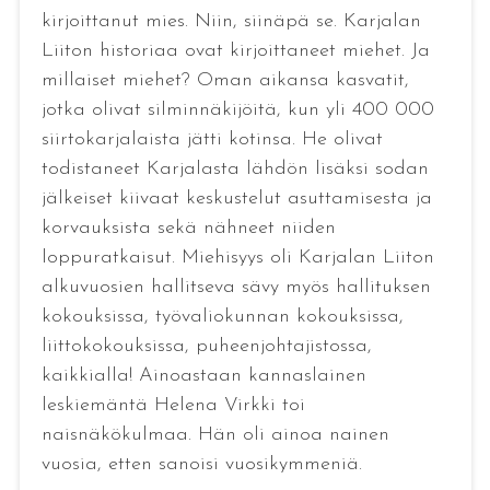
kirjoittanut mies. Niin, siinäpä se. Karjalan
Liiton historiaa ovat kirjoittaneet miehet. Ja
millaiset miehet? Oman aikansa kasvatit,
jotka olivat silminnäkijöitä, kun yli 400 000
siirtokarjalaista jätti kotinsa. He olivat
todistaneet Karjalasta lähdön lisäksi sodan
jälkeiset kiivaat keskustelut asuttamisesta ja
korvauksista sekä nähneet niiden
loppuratkaisut. Miehisyys oli Karjalan Liiton
alkuvuosien hallitseva sävy myös hallituksen
kokouksissa, työvaliokunnan kokouksissa,
liittokokouksissa, puheenjohtajistossa,
kaikkialla! Ainoastaan kannaslainen
leskiemäntä Helena Virkki toi
naisnäkökulmaa. Hän oli ainoa nainen
vuosia, etten sanoisi vuosikymmeniä.