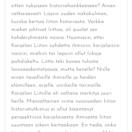
sitten nykyiseen historiahankkeeseen? Aivan
ratkaisevasti. Löysin uuden näkökulman,
kuinka kertoa liiton historiasta. Vaikka
miehet johtivat liittoa, oli puolet sen
kohderyhmästä naisia. Huomasin, ettei
Karjalan Liiton suhdetta ihmisiin, karjalaisiin
naisiin, miehiin tai lapsiin ollut liikoja
pohdiskeltu. Liitto teki kovaa tulosta
lainsäädäntötyössä, mutta kenelle? Niille
aivan tavallisille ihmisille ja heidän
elämilleen, arjelle, uniikeille tarinoille.
Karjalan Liitolla oli valtava merkitys juuri
heille. Miesvaltainen viime vuosisadan liiton
historiatutkimus ei ollut kääntänyt
perspektiiviä karjalaisesta ihmisestä liiton
suuntaan oikein kertaakaan. En tiedä, onko