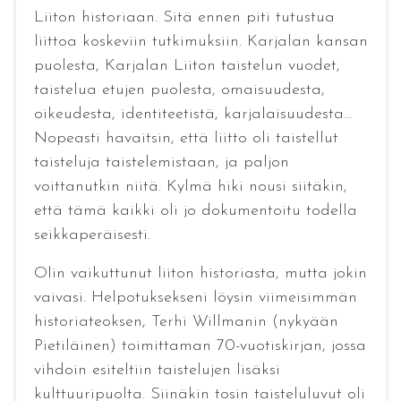
Liiton historiaan. Sitä ennen piti tutustua
liittoa koskeviin tutkimuksiin. Karjalan kansan
puolesta, Karjalan Liiton taistelun vuodet,
taistelua etujen puolesta, omaisuudesta,
oikeudesta, identiteetistä, karjalaisuudesta…
Nopeasti havaitsin, että liitto oli taistellut
taisteluja taistelemistaan, ja paljon
voittanutkin niitä. Kylmä hiki nousi siitäkin,
että tämä kaikki oli jo dokumentoitu todella
seikkaperäisesti.
Olin vaikuttunut liiton historiasta, mutta jokin
vaivasi. Helpotuksekseni löysin viimeisimmän
historiateoksen, Terhi Willmanin (nykyään
Pietiläinen) toimittaman 70-vuotiskirjan, jossa
vihdoin esiteltiin taistelujen lisäksi
kulttuuripuolta. Siinäkin tosin taisteluluvut oli