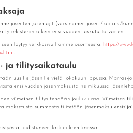
aksaja
nne jäsenten jäsenlajit (varsinainen jäsen / ainais-/k
itty rekisteriin oikein ensi vuoden laskutusta varten.
miseen löytyy verkkosivuiltamme osoitteesta:
https://www.k
s.html
.
ja tilitysaikataulu
n uusille jäsenille vielä lokakuun lopussa. Marras-joulu
 vasta ensi vuoden jäsenmaksusta helmikuussa jäsenle
oden viimeinen tilitys tehdään joulukuussa. Viimeisen til
ä maksetusta summasta tilitetään jäsenmaksu ensisijaisest
istyöstä uudistuneen laskutuksen kanssa!