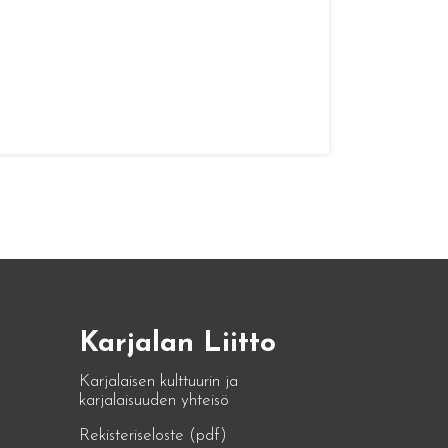
Karjalan Liitto
Karjalaisen kulttuurin ja
karjalaisuuden yhteisö
Rekisteriseloste (pdf)