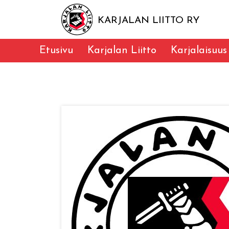
KARJALAN LIITTO RY
Etusivu
Karjalan Liitto
Karjalaisuus