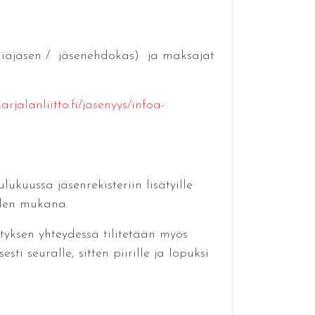
unniajäsen / jäsenehdokas) ja maksajat
arjalanliitto.fi/jasenyys/infoa-
kuussa jäsenrekisteriin lisätyille
hden mukana.
ityksen yhteydessä tilitetään myös
i seuralle, sitten piirille ja lopuksi