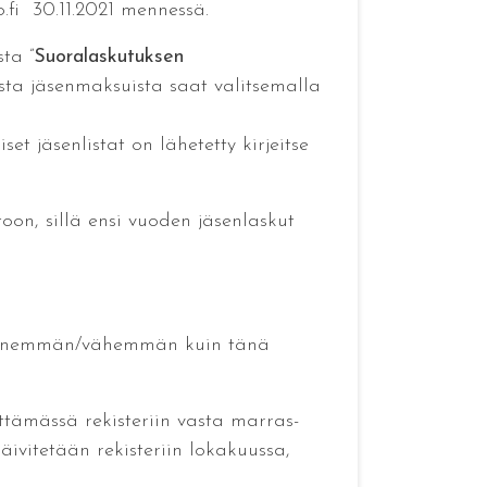
.fi 30.11.2021 mennessä.
ta ”
Suoralaskutuksen
ista jäsenmaksuista saat valitsemalla
set jäsenlistat on lähetetty kirjeitse
oon, sillä ensi vuoden jäsenlaskut
n enemmän/vähemmän kuin tänä
ämässä rekisteriin vasta marras-
ivitetään rekisteriin lokakuussa,