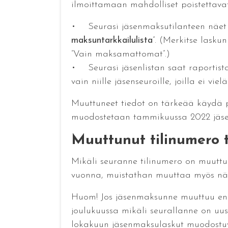
ilmoittamaan mahdolliset poistettavat 
• Seurasi jäsenmaksutilanteen näet jäs
maksuntarkkailulista
”. (Merkitse lasku
”Vain maksamattomat”.)
• Seurasi jäsenlistan saat raportista
vain niille jäsenseuroille, joilla ei vie
Muuttuneet tiedot on tärkeää käydä päi
muodostetaan tammikuussa 2022 jäsenre
Muuttunut tilinumero
Mikäli seuranne tilinumero on muut
vuonna, muistathan muuttaa myös nämä 
Huom! Jos jäsenmaksunne muuttuu ens
joulukuussa mikäli seurallanne on uus
lokakuun jäsenmaksulaskut muodost