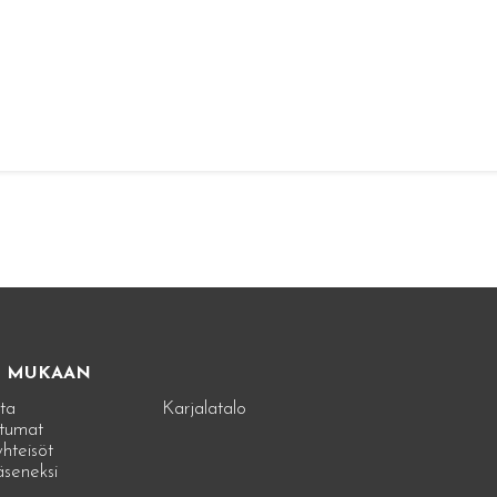
E MUKAAN
ta
Karjalatalo
tumat
hteisöt
jäseneksi