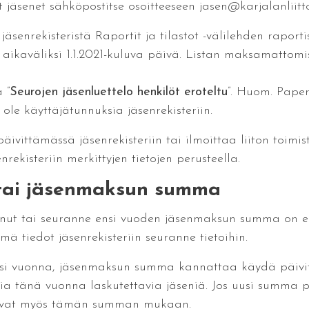
jäsenet sähköpostitse osoitteeseen jasen@karjalanliitto
enrekisteristä Raportit ja tilastot -välilehden raportis
n aikaväliksi 1.1.2021-kuluva päivä. Listan maksamattom
 ”
Seurojen jäsenluettelo henkilöt eroteltu
”. Huom. Paperi
lä ole käyttäjätunnuksia jäsenrekisteriin.
vittämässä jäsenrekisteriin tai ilmoittaa liiton toimist
kisteriin merkittyjen tietojen perusteella.
 tai jäsenmaksun summa
tunut tai seuranne ensi vuoden jäsenmaksun summa o
tiedot jäsenrekisteriin seuranne tietoihin.
i vuonna, jäsenmaksun summa kannattaa käydä päivitt
ia tänä vuonna laskutettavia jäseniä. Jos uusi summa pä
uvat myös tämän summan mukaan.