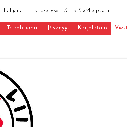
Lahjoita
Liity jäseneksi
Siirry SieMie-puotiin
Tapahtumat
Jäsenyys
Karjalatalo
Vies