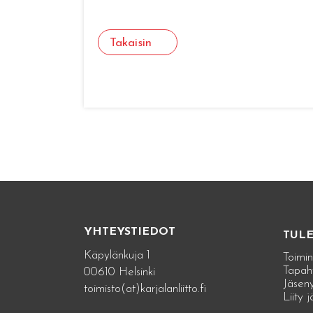
Takaisin
YHTEYSTIEDOT
TUL
Käpylänkuja 1
Toimin
Tapah
00610 Helsinki
Jäseny
toimisto(at)karjalanliitto.fi
Liity 