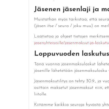
Jäsenen jäsenlaji ja m
Muistathan myös tarkistaa, että seura
(jäsen itse / seura / joku muu) on merk
Lisätietoa ja ohjeet tietojen merkitse
jasenyhteisoille/jasenmaksut-ja-laskutu
Loppuvuoden laskutus- 
Tänä vuonna jäsenmaksulaskut lähetetää
jäsenille lähetetään jäsenmaksulasku
Jäsenmaksutilitys on tehty 30.9., ja vu
osittain maksetut jäsenmaksut niin, ett
liitolle.
Kiitämme kaikkia seuroja hyvästä yhte