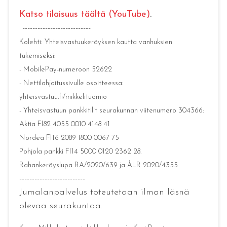
Katso tilaisuus täältä (YouTube)
.
---------------------------
Kolehti: Yhteisvastuukeräyksen kautta vanhuksien
tukemiseksi:
- MobilePay-numeroon 52622
- Nettilahjoitussivulle osoitteessa:
yhteisvastuu.fi/mikkelituomio
- Yhteisvastuun pankkitilit seurakunnan viitenumero 304366:
Aktia FI82 4055 0010 4148 41
Nordea FI16 2089 1800 0067 75
Pohjola pankki FI14 5000 0120 2362 28.
Rahankeräyslupa RA/2020/639 ja ÅLR 2020/4355
--------------------------
Jumalanpalvelus toteutetaan ilman läsnä
olevaa seurakuntaa.