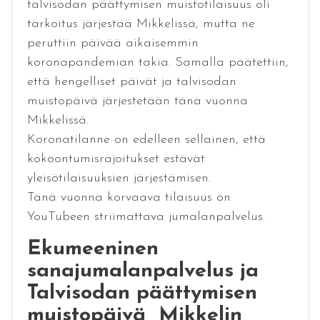
talvisodan päättymisen muistotilaisuus oli
tarkoitus järjestää Mikkelissä, mutta ne
peruttiin päivää aikaisemmin
koronapandemian takia. Samalla päätettiin,
että hengelliset päivät ja talvisodan
muistopäivä järjestetään tänä vuonna
Mikkelissä.
Koronatilanne on edelleen sellainen, että
kokoontumisrajoitukset estävät
yleisötilaisuuksien järjestämisen.
Tänä vuonna korvaava tilaisuus on
YouTubeen striimattava jumalanpalvelus.
Ekumeeninen
sanajumalanpalvelus ja
Talvisodan päättymisen
muistopäivä Mikkelin