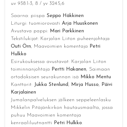
uv 938:1-3, 8 / yv 324:5,6
Saarna: piispa
Seppo Häkkinen
Liturgi: tuomiorovasti
Arja Huuskonen
Avustava pappi:
Mari Parkkinen
Tekstilukijat: Karjalan Liiton puheenjohtaja
Outi Örn
, Maavoimien komentaja
Petri
Hulkko
Esirukouksessa avustavat: Karjalan Liiton
toiminnanjohtaja
Pertti Hakanen
, Saimaan
ortodoksisen seurakunnan isä
Mikko Mentu
Kanttorit:
Jukka Stenlund
,
Mirja Husso
,
Päivi
Karjalainen
Jumalanpalveluksen jälkeen seppeleenlasku
Mikkelin Pitäjänkirkon hautausmaalta, jossa
puhuu Maavoimien komentaja
kenraaliluutnantti
Petri Hulkko
.