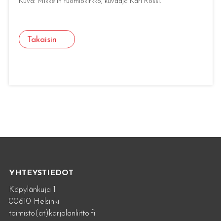
Kuva: Mikkelin tuomiokirkko, kuvaaja Kari Rossi.
Takaisin
YHTEYSTIEDOT
Käpylänkuja 1
00610 Helsinki
toimisto(at)karjalanliitto.fi