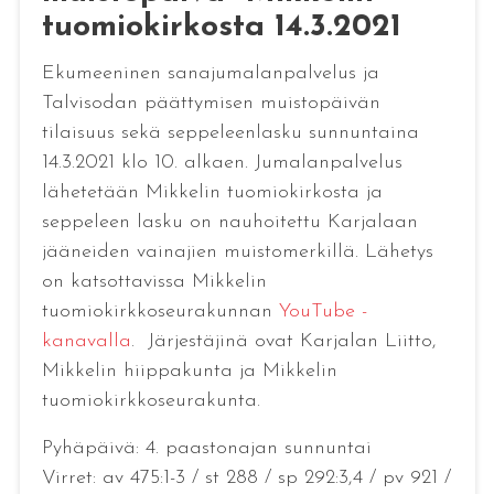
tuomiokirkosta 14.3.2021
Ekumeeninen sanajumalanpalvelus ja
Talvisodan päättymisen muistopäivän
tilaisuus sekä seppeleenlasku sunnuntaina
14.3.2021 klo 10. alkaen. Jumalanpalvelus
lähetetään Mikkelin tuomiokirkosta ja
seppeleen lasku on nauhoitettu Karjalaan
jääneiden vainajien muistomerkillä. Lähetys
on katsottavissa Mikkelin
tuomiokirkkoseurakunnan
YouTube -
kanavalla
. Järjestäjinä ovat Karjalan Liitto,
Mikkelin hiippakunta ja Mikkelin
tuomiokirkkoseurakunta.
Pyhäpäivä: 4. paastonajan sunnuntai
Virret: av 475:1-3 / st 288 / sp 292:3,4 / pv 921 /