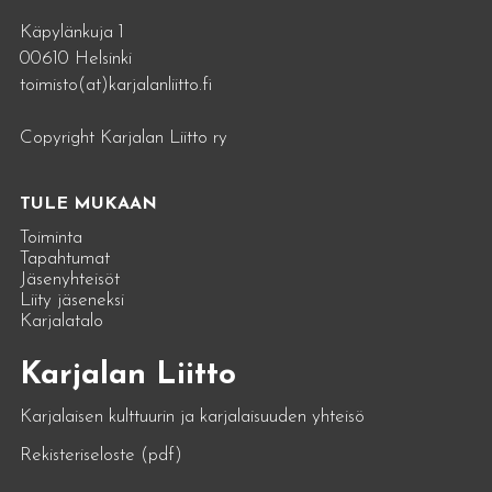
Käpylänkuja 1
00610 Helsinki
toimisto(at)karjalanliitto.fi
Copyright Karjalan Liitto ry
TULE MUKAAN
Toiminta
Tapahtumat
Jäsenyhteisöt
Liity jäseneksi
Karjalatalo
Karjalan Liitto
Karjalaisen kulttuurin ja karjalaisuuden yhteisö
Rekisteriseloste (pdf)