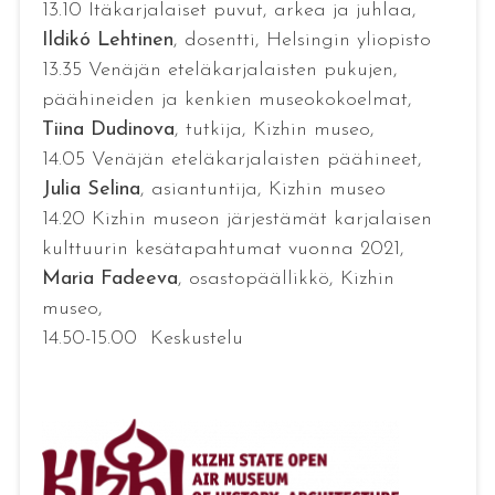
13.10 Itäkarjalaiset puvut, arkea ja juhlaa,
Ildikó Lehtinen
, dosentti, Helsingin yliopisto
13.35 Venäjän eteläkarjalaisten pukujen,
päähineiden ja kenkien museokokoelmat,
Tiina Dudinova
, tutkija, Kizhin museo,
14.05 Venäjän eteläkarjalaisten päähineet,
Julia Selina
, asiantuntija, Kizhin museo
14.20 Kizhin museon järjestämät karjalaisen
kulttuurin kesätapahtumat vuonna 2021,
Maria Fadeeva
, osastopäällikkö, Kizhin
museo,
14.50-15.00 Keskustelu