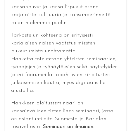
kansanpuvut ja kansallispuvut osana
karjalaista kulttuuria ja kansanperinnettä
rajan molemmin puolin.
Tarkastelun kohteena on erityisesti
karjalaisen naisen vaatetus miesten
pukeutumista unohtamatta.
Hanketta toteutetaan yhteisten seminaarien,
työpajojen ja työnäytöksien sekä näyttelyiden
ja eri foorumeilla tapahtuvien kirjoitusten
julkaisemisen kautta, myös digitaalisilla
alustoilla.
Hankkeen aloitusseminaari on
kansainvälinen tieteellinen seminaari, jossa
on asiantuntijoita Suomesta ja Karjalan
tasavallasta.
Seminaari on ilmainen.