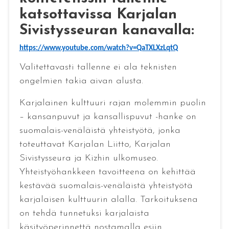
katsottavissa Karjalan
Sivistysseuran kanavalla:
https://www.youtube.com/watch?v=QaTXLXzLqtQ
Valitettavasti tallenne ei ala teknisten
ongelmien takia aivan alusta.
Karjalainen kulttuuri rajan molemmin puolin
– kansanpuvut ja kansallispuvut -hanke on
suomalais-venäläistä yhteistyötä, jonka
toteuttavat Karjalan Liitto, Karjalan
Sivistysseura ja Kizhin ulkomuseo.
Yhteistyöhankkeen tavoitteena on kehittää
kestävää suomalais-venäläistä yhteistyötä
karjalaisen kulttuurin alalla. Tarkoituksena
on tehdä tunnetuksi karjalaista
käsityöperinnettä nostamalla esiin