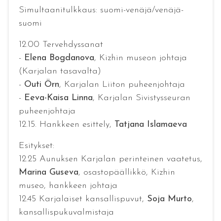
Simultaanitulkkaus: suomi-venäjä/venäjä-
suomi
12.00 Tervehdyssanat
-
Elena Bogdanova
, Kizhin museon johtaja
(Karjalan tasavalta)
-
Outi Örn
, Karjalan Liiton puheenjohtaja
-
Eeva-Kaisa Linna
, Karjalan Sivistysseuran
puheenjohtaja
12.15. Hankkeen esittely,
Tatjana Islamaeva
Esitykset:
12.25 Aunuksen Karjalan perinteinen vaatetus,
Marina Guseva
, osastopäällikkö, Kizhin
museo, hankkeen johtaja
12.45 Karjalaiset kansallispuvut,
Soja Murto
,
kansallispukuvalmistaja