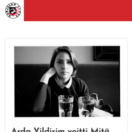
Arda Yildirim voitti Mitä