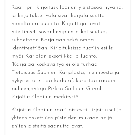
Raati piti kirjoituskilpailun yleistasoa hyvänä,
ja kirjoitukset valaisivat karjalaisuutta
monilta eri puolilta. Kirjoittajat ovat
miettineet isovanhempiensa kotiseutua,
suhdettaan Karjalaan sekä omaa
identiteettiään. Kirjoituksissa tuotiin esille
myös Karjalan eksotiikka ja luonto.
”Karjalaa koskeva työ ei ole turhaa.
Tietoisuus Suomen Karjalasta, menneestä ja
nykyisestä ei saa kadota”, korostaa raadin
puheenjohtaja Pirkko Sallinen-Gimpl
kirjoituskilpailun merkitystä.
Kirjoituskilpailun raati pisteytti kirjoitukset ja
yhteenlaskettujen pisteiden mukaan neljä
eniten pisteitä saanutta ovat: