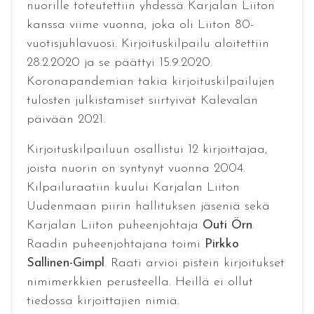
nuorille toteutettiin yhdessä Karjalan Liiton
kanssa viime vuonna, joka oli Liiton 80-
vuotisjuhlavuosi. Kirjoituskilpailu aloitettiin
28.2.2020 ja se päättyi 15.9.2020.
Koronapandemian takia kirjoituskilpailujen
tulosten julkistamiset siirtyivät Kalevalan
päivään 2021.
Kirjoituskilpailuun osallistui 12 kirjoittajaa,
joista nuorin on syntynyt vuonna 2004.
Kilpailuraatiin kuului Karjalan Liiton
Uudenmaan piirin hallituksen jäseniä sekä
Karjalan Liiton puheenjohtaja
Outi Örn
.
Raadin puheenjohtajana toimi
Pirkko
Sallinen-Gimpl
. Raati arvioi pistein kirjoitukset
nimimerkkien perusteella. Heillä ei ollut
tiedossa kirjoittajien nimiä.