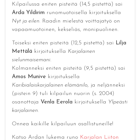
Kilpailussa eniten pisteitä (14,5 pistettä) sai
Arda Yildirim
runomuotoisella kirjoituksella
Nyt ja eilen
. Raadin mielestä voittajatyö on
vapaamuotoinen, kekseliäs, monipuolinen.
Toiseksi eniten pisteitä (12,5 pistettä) sai
Lilja
Mettälä
kirjoituksella
Karjalainen
sielunmaisemani
.
Kolmanneksi eniten pisteitä (9,5 pistettä) sai
Amos Munive
kirjoituksella
Karibialaiskarjalainen elämänilo
, ja neljänneksi
(pistein 9) tuli kilpailun nuorin (s. 2004)
osanottaja
Venla Eerola
kirjoituksella
Ylpeästi
karjalainen
.
Onnea kaikille kilpailuun osallistuneille!
Katso Ardan lukema runo
Karjalan Liiton