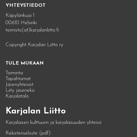
YHTEYSTIEDOT
Käpylänkuja 1
00610 Helsinki
toimisto(at)karjalanliitto.fi
Copyright Karjalan Liitto ry
TULE MUKAAN
Toiminta
Tapahtumat
Jäsenyhteisöt
Liity jäseneksi
Karjalatalo
Karjalan Liitto
Karjalaisen kulttuurin ja karjalaisuuden yhteisö
Rekisteriseloste (pdf)