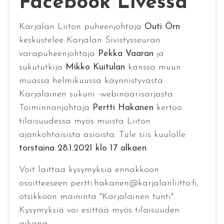
Facebook Livessä
Karjalan Liiton puheenjohtaja
Outi Örn
keskustelee Karjalan Sivistysseuran
varapuheenjohtaja
Pekka Vaaran
ja
sukututkija
Mikko Kuitulan
kanssa muun
muassa helmikuussa käynnistyvästä
Karjalainen sukuni -webinaarisarjasta.
Toiminnanjohtaja
Pertti Hakanen
kertoo
tilaisuudessa myös muista Liiton
ajankohtaisista asioista. Tule siis kuulolle
torstaina 28.1.2021 klo 17 alkaen
.
Voit laittaa kysymyksiä ennakkoon
osoitteeseen pertti.hakanen@karjalanliitto.fi,
otsikkoon maininta "Karjalainen tunti".
Kysymyksiä voi esittää myös tilaisuuden
aikana.