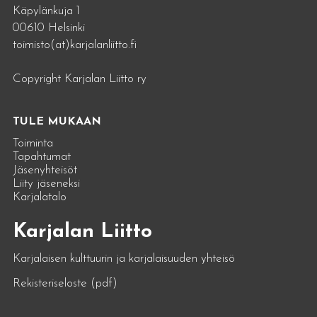
Käpylänkuja 1
00610 Helsinki
toimisto(at)karjalanliitto.fi
Copyright Karjalan Liitto ry
TULE MUKAAN
Toiminta
Tapahtumat
Jäsenyhteisöt
Liity jäseneksi
Karjalatalo
Karjalan Liitto
Karjalaisen kulttuurin ja karjalaisuuden yhteisö
Rekisteriseloste (pdf)