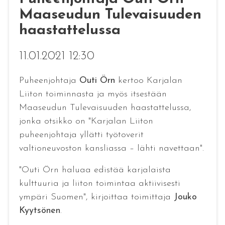
Maaseudun Tulevaisuuden
haastattelussa
11.01.2021 12:30
Puheenjohtaja
Outi Örn
kertoo Karjalan
Liiton toiminnasta ja myös itsestään
Maaseudun Tulevaisuuden haastattelussa,
jonka otsikko on "Karjalan Liiton
puheenjohtaja yllätti työtoverit
valtioneuvoston kansliassa – lähti navettaan".
"Outi Örn haluaa edistää karjalaista
kulttuuria ja liiton toimintaa aktiivisesti
ympäri Suomen", kirjoittaa toimittaja
Jouko
Kyytsönen
.