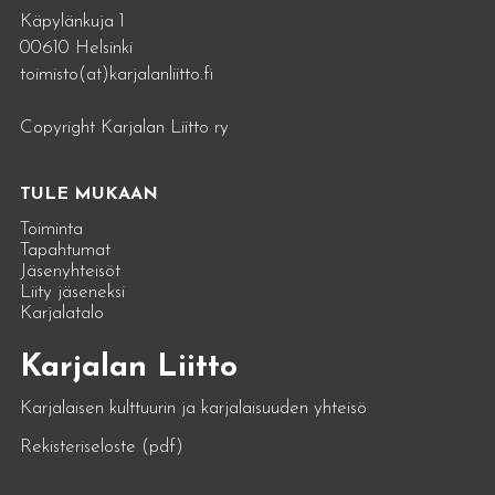
Käpylänkuja 1
00610 Helsinki
toimisto(at)karjalanliitto.fi
Copyright Karjalan Liitto ry
TULE MUKAAN
Toiminta
Tapahtumat
Jäsenyhteisöt
Liity jäseneksi
Karjalatalo
Karjalan Liitto
Karjalaisen kulttuurin ja karjalaisuuden yhteisö
Rekisteriseloste (pdf)