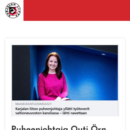
Puheenjohtaja Outi Örn