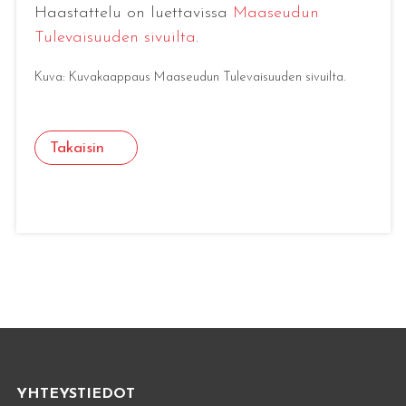
Haastattelu on luettavissa
Maaseudun
Tulevaisuuden sivuilta
.
Kuva: Kuvakaappaus Maaseudun Tulevaisuuden sivuilta.
Takaisin
YHTEYSTIEDOT