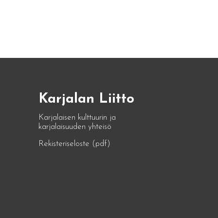
Karjalan Liitto
Karjalaisen kulttuurin ja
karjalaisuuden yhteisö
Rekisteriseloste (pdf)