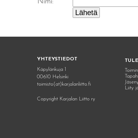
Nimi:
Lähetä
YHTEYSTIEDOT
TUL
Käpylänkuja 1
Toimin
Tapah
00610 Helsinki
Jäseny
toimisto(at)karjalanliitto.fi
Liity 
Copyright Karjalan Liitto ry