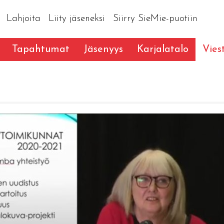
Lahjoita
Liity jäseneksi
Siirry SieMie-puotiin
Tapahtumat
Jäsenyys
Karjalatalo
Vies