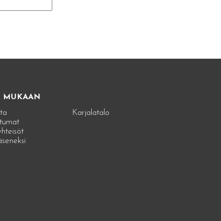
E MUKAAN
ta
Karjalatalo
tumat
hteisöt
jäseneksi