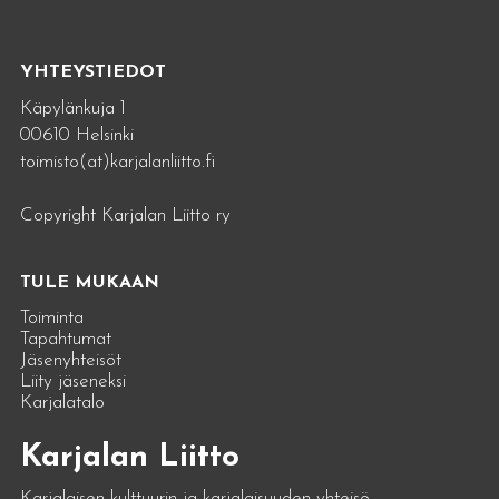
YHTEYSTIEDOT
Käpylänkuja 1
00610 Helsinki
toimisto(at)karjalanliitto.fi
Copyright Karjalan Liitto ry
TULE MUKAAN
Toiminta
Tapahtumat
Jäsenyhteisöt
Liity jäseneksi
Karjalatalo
Karjalan Liitto
Karjalaisen kulttuurin ja karjalaisuuden yhteisö