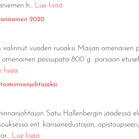
aniemen h...
Lue lisää
ivonnainen 2020
n valinnut vuoden ruoaksi Maijan omenaisen p
ijan omenainen possupata 800 g porsaan etus
 lisää
 toiminnanjohtajaksi
minnanjohtajan Satu Hallenbergin jäädessä elä
kouksessa ent. kansanedustajan, opistoupseeri
r...
Lue lisää