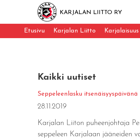
KARJALAN LIITTO RY
Etusivu
Karjalan Liitto
Karjalaisuus
Kaikki uutiset
Seppeleenlasku itsenäisyyspäivänä
28.11.2019
Karjalan Liiton puheenjohtaja Pe
seppeleen Karjalaan jääneiden v