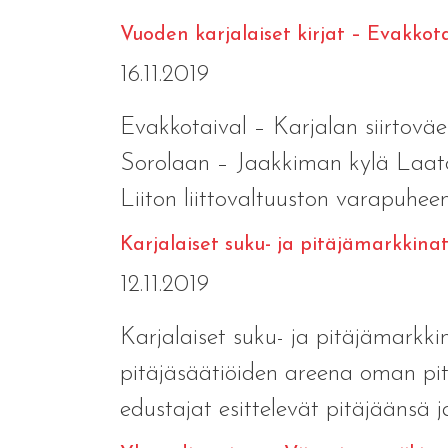
Vuoden karjalaiset kirjat – Evakko
16.11.2019
Evakkotaival – Karjalan siirtovä
Sorolaan – Jaakkiman kylä Laatoka
Liiton liittovaltuuston varapuheenj
Karjalaiset suku- ja pitäjämarkkina
12.11.2019
Karjalaiset suku- ja pitäjämarkki
pitäjäsäätiöiden areena oman pitä
edustajat esittelevät pitäjäänsä ja