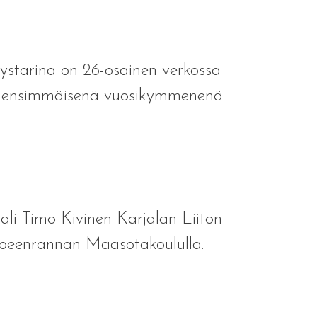
tystarina on 26-osainen verkossa
na ensimmäisenä vuosikymmenenä
li Timo Kivinen Karjalan Liiton
appeenrannan Maasotakoululla.