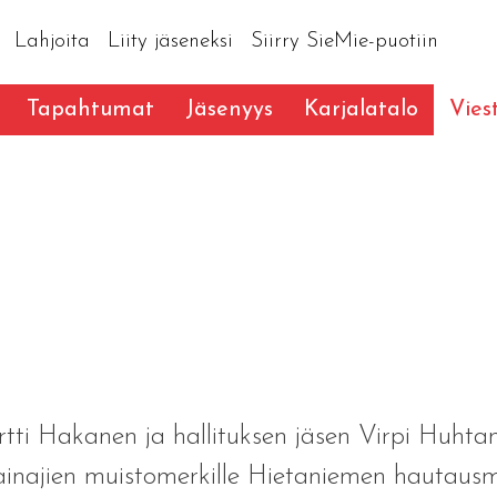
Lahjoita
Liity jäseneksi
Siirry SieMie-puotiin
Tapahtumat
Jäsenyys
Karjalatalo
Vies
rtti Hakanen ja hallituksen jäsen Virpi Huhta
ainajien muistomerkille Hietaniemen hautausm