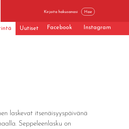
Facebook
Instagram
tintä
Uutiset
nen laskevat itsenäisyyspäivänä
aalla. Seppeleenlasku on