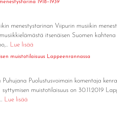
 menestystarina 1918–1939
iikin menestystarinan Viipurin musiikin menes
n musiikkielämästä itsenäisen Suomen kahte
,...
Lue lisää
isen muistotilaisuus Lappeenrannassa
a Puhujana Puolustusvoimain komentaja kenraa
n syttymisen muistotilaisuus on 30.11.2019 L
..
Lue lisää