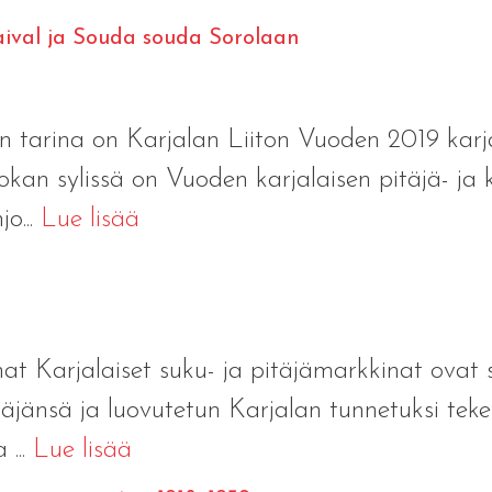
taival ja Souda souda Sorolaan
en tarina on Karjalan Liiton Vuoden 2019 karj
n sylissä on Vuoden karjalaisen pitäjä- ja ky
o...
Lue lisää
t
nat Karjalaiset suku- ja pitäjämarkkinat ovat s
jänsä ja luovutetun Karjalan tunnetuksi tekem
 ...
Lue lisää