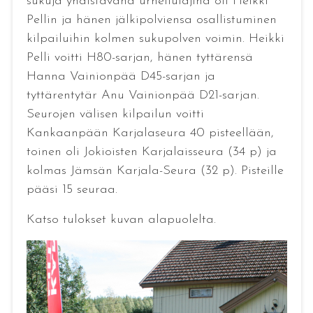
sukuja yhdistävänä urheilulajina oli Heikki
Pellin ja hänen jälkipolviensa osallistuminen
kilpailuihin kolmen sukupolven voimin. Heikki
Pelli voitti H80-sarjan, hänen tyttärensä
Hanna Vainionpää D45-sarjan ja
tyttärentytär Anu Vainionpää D21-sarjan.
Seurojen välisen kilpailun voitti
Kankaanpään Karjalaseura 40 pisteellään,
toinen oli Jokioisten Karjalaisseura (34 p) ja
kolmas Jämsän Karjala-Seura (32 p). Pisteille
pääsi 15 seuraa.
Katso tulokset kuvan alapuolelta.