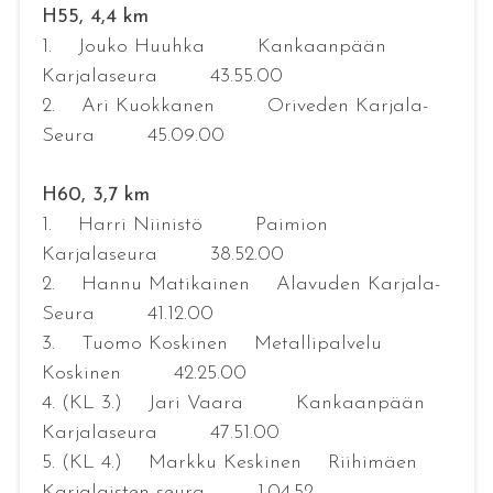
H55, 4,4 km
1. Jouko Huuhka Kankaanpään
Karjalaseura 43.55.00
2. Ari Kuokkanen Oriveden Karjala-
Seura 45.09.00
H60, 3,7 km
1. Harri Niinistö Paimion
Karjalaseura 38.52.00
2. Hannu Matikainen Alavuden Karjala-
Seura 41.12.00
3. Tuomo Koskinen Metallipalvelu
Koskinen 42.25.00
4. (KL 3.) Jari Vaara Kankaanpään
Karjalaseura 47.51.00
5. (KL 4.) Markku Keskinen Riihimäen
Karjalaisten seura 1.04.52