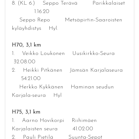
8. (KL 6.) Seppo Terävä Parikkalaiset
1.16.20
Seppo Repo Metsäpirtin-Saaroisten
kyläyhdistys Hyl.
H70, 3,1 km
1. Veikko Loukonen Uusikirkko-Seura
32.08.00
2. Heikki Pitkänen Jämsän Karjalaseura
54.21.00
Herkko Kykkänen Haminan seudun
Karjala-seura Hyl
H75, 3,1 km
1. Aarno Hovikorpi Riihimäen
Karjalaisten seura 41.02.00
2. Pauli Pietilä Suunta-Sepot