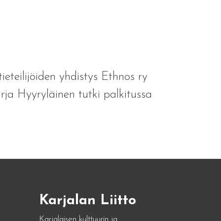
teilijöiden yhdistys Ethnos ry
rja Hyyryläinen tutki palkitussa
Karjalan Liitto
Karjalaisen kulttuurin ja