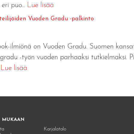
eri puo...
Lue lisää
eteilijöiden Vuoden Gradu -palkinto
book-ilmiönä on Vuoden Gradu. Suomen kansatie
 gradu -työn vuoden parhaaksi tutkielmaksi. Pi
.
Lue lisää
E MUKAAN
ta
Karjalatalo