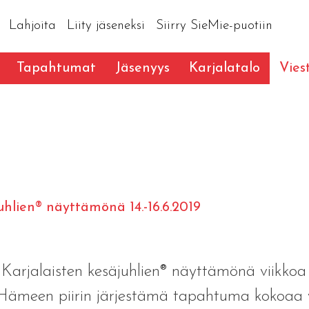
Lahjoita
Liity jäseneksi
Siirry SieMie-puotiin
Tapahtumat
Jäsenyys
Karjalatalo
Vies
hlien® näyttämönä 14.-16.6.2019
arjalaisten kesäjuhlien® näyttämönä viikkoa
ä-Hämeen piirin järjestämä tapahtuma kokoaa y