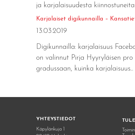
ja karjalaisuudesta kiinnostuneita 
Karjalaiset digikunnailla – Kansati
13.03.2019
Digikunnailla: karjalaisuus Face
on valinnut Pirja Hyyryläisen pro
gradussaan, kuinka karjalaisuus..
YHTEYSTIEDOT
TUL
Käpylänkuja 1
Toimin