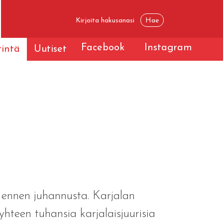
Facebook
Instagram
tintä
Uutiset
 ennen juhannusta. Karjalan
hteen tuhansia karjalaisjuurisia