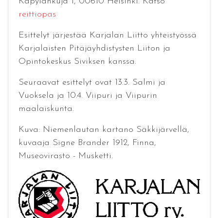
Käpylänkuja 1, 00610 Helsinki. Katso
reittiopas
Esittelyt järjestää Karjalan Liitto yhteistyössä
Karjalaisten Pitäjäyhdistysten Liiton ja
Opintokeskus Siviksen kanssa.
Seuraavat esittelyt ovat 13.3. Salmi ja
Vuoksela ja 10.4. Viipuri ja Viipurin
maalaiskunta.
Kuva: Niemenlautan kartano Säkkijärvellä,
kuvaaja Signe Brander 1912, Finna,
Museovirasto - Musketti.