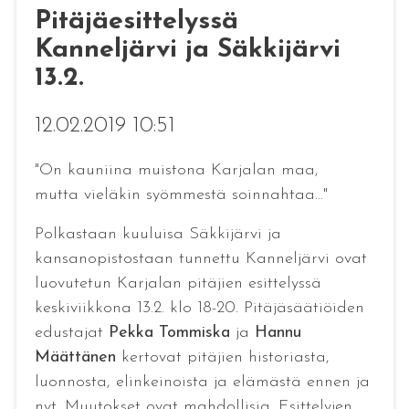
Pitäjäesittelyssä
Kanneljärvi ja Säkkijärvi
13.2.
12.02.2019 10:51
"On kauniina muistona Karjalan maa,
mutta vieläkin syömmestä soinnahtaa..."
Polkastaan kuuluisa Säkkijärvi ja
kansanopistostaan tunnettu Kanneljärvi ovat
luovutetun Karjalan pitäjien esittelyssä
keskiviikkona 13.2. klo 18-20. Pitäjäsäätiöiden
edustajat
Pekka Tommiska
ja
Hannu
Määttänen
kertovat pitäjien historiasta,
luonnosta, elinkeinoista ja elämästä ennen ja
nyt. Muutokset ovat mahdollisia. Esittelyjen