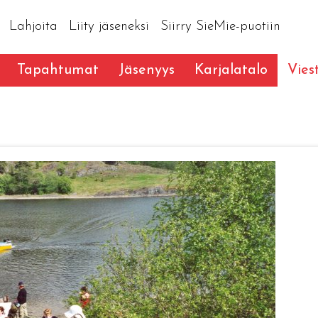
Lahjoita
Liity jäseneksi
Siirry SieMie-puotiin
Tapahtumat
Jäsenyys
Karjalatalo
Vies