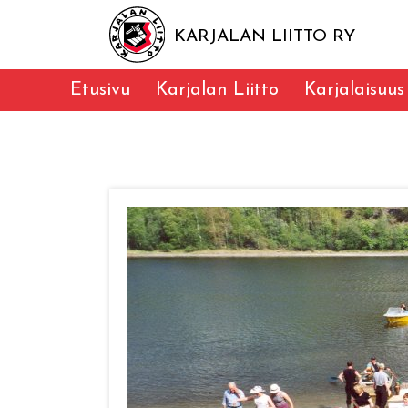
KARJALAN LIITTO RY
Etusivu
Karjalan Liitto
Karjalaisuus