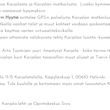
oo Karjalasta ja Karjalan matkailusta. Lisäksi kymme
 vastaavat kysymyksiin.
vi Hyytiä
esittelee GPS:n palveluita Karjalan matkailu
atkalla vanhat talot ja muut kohteet voidaan paikantaa
 käyttöä varten virtuaalitekniikalla.
en ottamista valokuvista tehty Karjalan luonto -kuvae
 Arto Tuomisen juuri ilmestynyt Karjala - koko tarina t
jalan kuin Karjalan tasavallan muut alueet ja Tverin K
 11-15 Karjalatalolla, Käpylänkuja 1, 00610 Helsinki.
äsy. Tule kuulolle ja kertomaan myös omat luovutetun K
Karjala-lehti ja Opintokeskus Sivis.