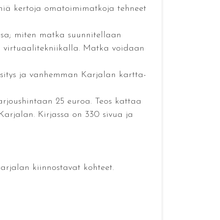
niä kertoja omatoimimatkoja tehneet
ssa; miten matka suunnitellaan
 virtuaalitekniikalla. Matka voidaan
sitys ja vanhemman Karjalan kartta-
arjoushintaan 25 euroa. Teos kattaa
arjalan. Kirjassa on 330 sivua ja
arjalan kiinnostavat kohteet.