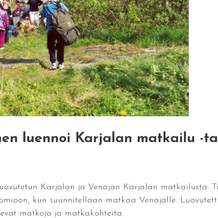
nen luennoi Karjalan matkailu -t
 luovutetun Karjalan ja Venäjän Karjalan matkailusta. 
uomioon, kun suunnitellaan matkaa Venäjälle. Luovutet
elevät matkoja ja matkakohteita.