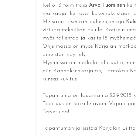
Kello 13 toimittaja
Arvo Tuominen
kert
matkaajat kertovat kokemuksistaan ja
Metsäpirtti-seuran puheenjohtaja
Kale
virtuaalitekniikan avulla. Kotiseutum
myös tallentaa ja käsitellä myöhempää
Ohjelmassa on myös Karjalan matkaaji
aineiston näyttely.
Myynnissä on matkakirjallisuutta, mm.
niin Kannaksenkarjalan, Laatokan Kar
runsas kuvitus.
Tapahtuma on lauantaina 22.9.2018 klo
Tilaisuus on kaikille avoin. Vapaa pä
Tervetuloa!
Tapahtuman järjestää Karjalan Liitto, 