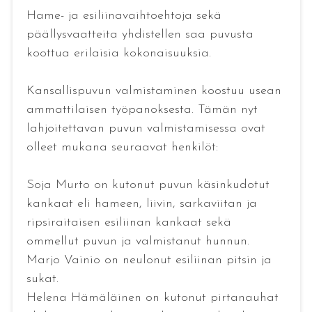
Hame- ja esiliinavaihtoehtoja sekä
päällysvaatteita yhdistellen saa puvusta
koottua erilaisia kokonaisuuksia.
Kansallispuvun valmistaminen koostuu usean
ammattilaisen työpanoksesta. Tämän nyt
lahjoitettavan puvun valmistamisessa ovat
olleet mukana seuraavat henkilöt:
Soja Murto on kutonut puvun käsinkudotut
kankaat eli hameen, liivin, sarkaviitan ja
ripsiraitaisen esiliinan kankaat sekä
ommellut puvun ja valmistanut hunnun.
Marjo Vainio on neulonut esiliinan pitsin ja
sukat.
Helena Hämäläinen on kutonut pirtanauhat