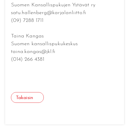
Suomen Kansallispukujen Ystävät ry
satu.hallenberg@karjalanliitto.fi
(09) 7288 1711
Taina Kangas
Suomen kansallispukukeskus
taina.kangas@jkl.fi
(014) 266 4381
Takaisin