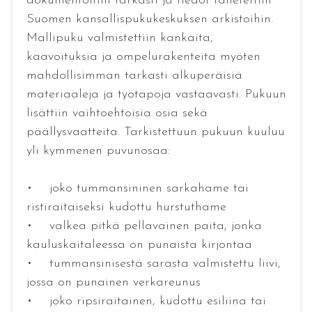
dokumentoitiin tarkasti ja tiedot talletettiin
Suomen kansallispukukeskuksen arkistoihin.
Mallipuku valmistettiin kankaita,
kaavoituksia ja ompelurakenteita myöten
mahdollisimman tarkasti alkuperäisiä
materiaaleja ja työtapoja vastaavasti. Pukuun
lisättiin vaihtoehtoisia osia sekä
päällysvaatteita. Tarkistettuun pukuun kuuluu
yli kymmenen puvunosaa:
• joko tummansininen sarkahame tai
ristiraitaiseksi kudottu hurstuthame
• valkea pitkä pellavainen paita, jonka
kauluskaitaleessa on punaista kirjontaa
• tummansinisestä sarasta valmistettu liivi,
jossa on punainen verkareunus
• joko ripsiraitainen, kudottu esiliina tai