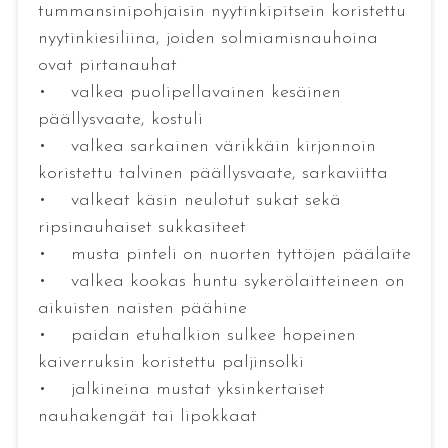
tummansinipohjaisin nyytinkipitsein koristettu
nyytinkiesiliina, joiden solmiamisnauhoina
ovat pirtanauhat
• valkea puolipellavainen kesäinen
päällysvaate, kostuli
• valkea sarkainen värikkäin kirjonnoin
koristettu talvinen päällysvaate, sarkaviitta
• valkeat käsin neulotut sukat sekä
ripsinauhaiset sukkasiteet
• musta pinteli on nuorten tyttöjen päälaite
• valkea kookas huntu sykerölaitteineen on
aikuisten naisten päähine
• paidan etuhalkion sulkee hopeinen
kaiverruksin koristettu paljinsolki
• jalkineina mustat yksinkertaiset
nauhakengät tai lipokkaat