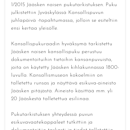
1/2015 Jääsken naisen pukutarkistuksen. Puku
julkistettiin Jyväskylässä Kansallispuvun
juhlapäivä -tapahtumassa, jolloin se esiteltiin
ensi kertaa yleisölle.
Kansallispukuraadin hyväksymä tarkistettu
Jääsken naisen kansallispuku perustuu
dokumentoituihin tietoihin kansanpuvuista,
joita on käytetty Jääsken kihlakunnassa 1800-
luvulla. Kansallismuseon kokoelmiin on
talletettu runsas ja näyttävä esikuva-aineisto
Jääsken pitäjästä. Aineisto käsittää mm. yli
20 Jääskestä talletettua esiliinaa.
Pukutarkistuksen yhteydessä puvun
esikuvavaatekappaleet tutkittiin ja