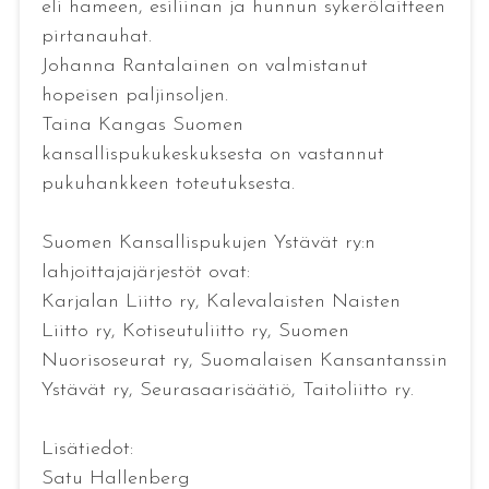
eli hameen, esiliinan ja hunnun sykerölaitteen
pirtanauhat.
Johanna Rantalainen on valmistanut
hopeisen paljinsoljen.
Taina Kangas Suomen
kansallispukukeskuksesta on vastannut
pukuhankkeen toteutuksesta.
Suomen Kansallispukujen Ystävät ry:n
lahjoittajajärjestöt ovat:
Karjalan Liitto ry, Kalevalaisten Naisten
Liitto ry, Kotiseutuliitto ry, Suomen
Nuorisoseurat ry, Suomalaisen Kansantanssin
Ystävät ry, Seurasaarisäätiö, Taitoliitto ry.
Lisätiedot:
Satu Hallenberg