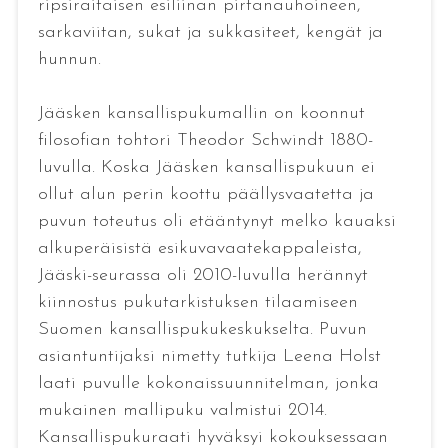
ripsiraitaisen esiliinan pirtanauhoineen,
sarkaviitan, sukat ja sukkasiteet, kengät ja
hunnun.
Jääsken kansallispukumallin on koonnut
filosofian tohtori Theodor Schwindt 1880-
luvulla. Koska Jääsken kansallispukuun ei
ollut alun perin koottu päällysvaatetta ja
puvun toteutus oli etääntynyt melko kauaksi
alkuperäisistä esikuvavaatekappaleista,
Jääski-seurassa oli 2010-luvulla herännyt
kiinnostus pukutarkistuksen tilaamiseen
Suomen kansallispukukeskukselta. Puvun
asiantuntijaksi nimetty tutkija Leena Holst
laati puvulle kokonaissuunnitelman, jonka
mukainen mallipuku valmistui 2014.
Kansallispukuraati hyväksyi kokouksessaan