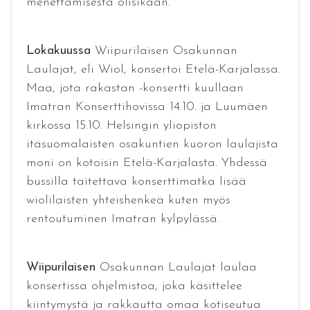
menettämisestä olisikaan.
Lokakuussa
Wiipurilaisen Osakunnan
Laulajat, eli Wiol, konsertoi Etelä-Karjalassa.
Maa, jota rakastan -konsertti kuullaan
Imatran Konserttihovissa 14.10. ja Luumäen
kirkossa 15.10. Helsingin yliopiston
itäsuomalaisten osakuntien kuoron laulajista
moni on kotoisin Etelä-Karjalasta. Yhdessä
bussilla taitettava konserttimatka lisää
wiolilaisten yhteishenkeä kuten myös
rentoutuminen Imatran kylpylässä.
Wiipurilaisen
Osakunnan Laulajat laulaa
konsertissa ohjelmistoa, joka käsittelee
kiintymystä ja rakkautta omaa kotiseutua