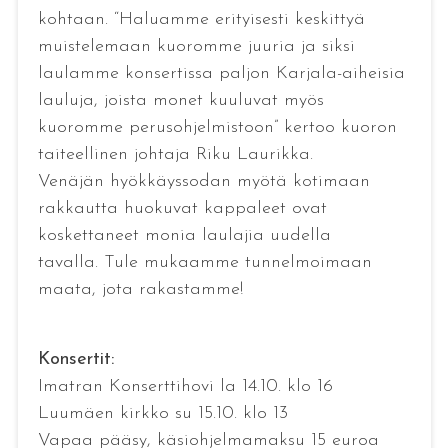
kohtaan. “Haluamme erityisesti keskittyä
muistelemaan kuoromme juuria ja siksi
laulamme konsertissa paljon Karjala-aiheisia
lauluja, joista monet kuuluvat myös
kuoromme perusohjelmistoon” kertoo kuoron
taiteellinen johtaja Riku Laurikka.
Venäjän hyökkäyssodan myötä kotimaan
rakkautta huokuvat kappaleet ovat
koskettaneet monia laulajia uudella
tavalla. Tule mukaamme tunnelmoimaan
maata, jota rakastamme!
Konsertit:
Imatran Konserttihovi la 14.10. klo 16
Luumäen kirkko su 15.10. klo 13
Vapaa pääsy, käsiohjelmamaksu 15 euroa