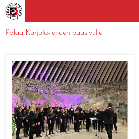
Palaa Karjala-lehden pääsivulle