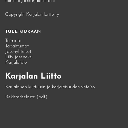
toimisto(at)karjalanliitto.fi
Copyright Karjalan Liitto ry
TULE MUKAAN
Toiminta
Tapahtumat
Jäsenyhteisöt
Liity jäseneksi
Karjalatalo
Karjalan Liitto
Karjalaisen kulttuurin ja karjalaisuuden yhteisö
Rekisteriseloste (pdf)