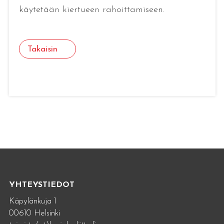
käytetään kiertueen rahoittamiseen.
Takaisin
YHTEYSTIEDOT
Käpylänkuja 1
00610 Helsinki